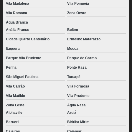
Vila Madalena
Vila Pompeia
Vila Romana
Zona Oeste
Água Branca
Anália Franco
Belém
Cidade Quarto Centenário
Ermelino Matarazzo
Itaquera
Mooca
Parque Vila Prudente
Parque do Carmo
Penha
Ponte Rasa
São Miguel Paulista
Tatuapé
Vila Carrão
Vila Formosa
Vila Matilde
Vila Prudente
Zona Leste
Água Rasa
Alphaville
Arujá
Barueri
Biritiba Mirim
Caieiras
Cajamar