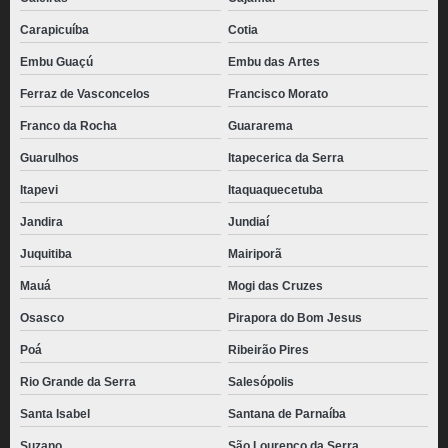
Carapicuíba
Cotia
Embu Guaçú
Embu das Artes
Ferraz de Vasconcelos
Francisco Morato
Franco da Rocha
Guararema
Guarulhos
Itapecerica da Serra
Itapevi
Itaquaquecetuba
Jandira
Jundiaí
Juquitiba
Mairiporã
Mauá
Mogi das Cruzes
Osasco
Pirapora do Bom Jesus
Poá
Ribeirão Pires
Rio Grande da Serra
Salesópolis
Santa Isabel
Santana de Parnaíba
Suzano
São Lourenço da Serra