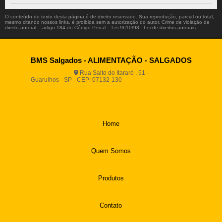
O conteúdo do texto desta página é de direito reservado. Sua reprodução, parcial ou total,
mesmo citando nossos links, é proibida sem a autorização do autor. Crime de violação de
direito autoral – artigo 184 do Código Penal –
Lei 9610/98 - Lei de direitos autorais
.
BMS Salgados - ALIMENTAÇÃO - SALGADOS
Rua Salto do Itararé , 51 -
Guarulhos - SP - CEP: 07132-130
(11) 2812-2725
(11)
94916-9730
vendas@boamassasalgados.com.br
Home
Quem Somos
Produtos
Contato