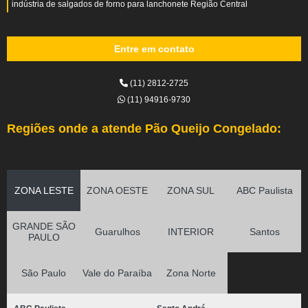
indústria de salgados de forno para lanchonete Região Central
Entre em contato
(11) 2812-2725
(11) 94916-9730
Regiões onde a atende Pão Queijo Congelado:
ZONA LESTE
ZONA OESTE
ZONA SUL
ABC Paulista
GRANDE SÃO
Guarulhos
INTERIOR
Santos
PAULO
São Paulo
Vale do Paraíba
Zona Norte