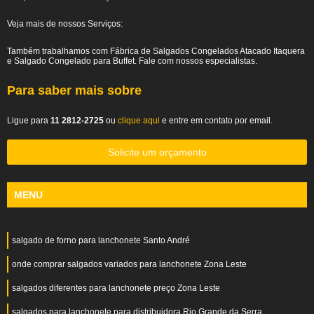
Veja mais de nossos Serviços:
Também trabalhamos com Fábrica de Salgados Congelados Atacado Itaquera
e Salgado Congelado para Buffet. Fale com nossos especialistas.
Para saber mais sobre
Ligue para
11 2812-2725
ou
clique aqui
e entre em contato por email.
Solicite um orçamento
MENU
salgado de forno para lanchonete Santo André
onde comprar salgados variados para lanchonete Zona Leste
salgados diferentes para lanchonete preço Zona Leste
salgados para lanchonete para distribuidora Rio Grande da Serra