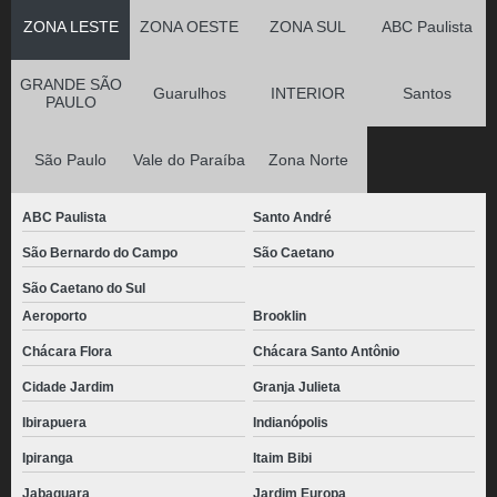
ZONA LESTE
ZONA OESTE
ZONA SUL
ABC Paulista
GRANDE SÃO
Guarulhos
INTERIOR
Santos
PAULO
São Paulo
Vale do Paraíba
Zona Norte
ABC Paulista
Santo André
São Bernardo do Campo
São Caetano
São Caetano do Sul
Aeroporto
Brooklin
Chácara Flora
Chácara Santo Antônio
Cidade Jardim
Granja Julieta
Ibirapuera
Indianópolis
Ipiranga
Itaim Bibi
Jabaquara
Jardim Europa