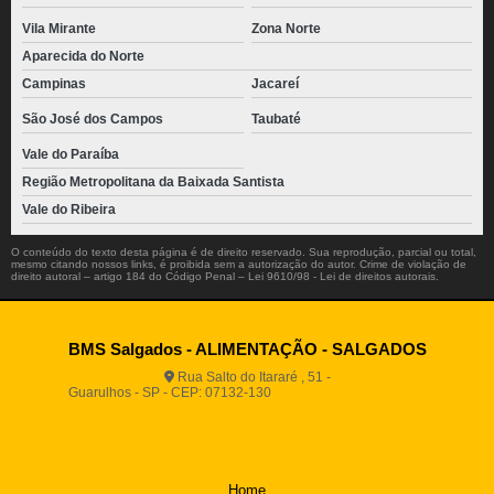
Vila Mirante
Zona Norte
Aparecida do Norte
Campinas
Jacareí
São José dos Campos
Taubaté
Vale do Paraíba
Região Metropolitana da Baixada Santista
Vale do Ribeira
O conteúdo do texto desta página é de direito reservado. Sua reprodução, parcial ou total,
mesmo citando nossos links, é proibida sem a autorização do autor. Crime de violação de
direito autoral – artigo 184 do Código Penal –
Lei 9610/98 - Lei de direitos autorais
.
BMS Salgados - ALIMENTAÇÃO - SALGADOS
Rua Salto do Itararé , 51 -
Guarulhos - SP - CEP: 07132-130
(11) 2812-2725
(11)
94916-9730
vendas@boamassasalgados.com.br
Home