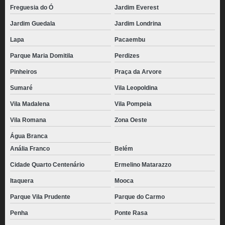
Freguesia do Ó
Jardim Everest
Jardim Guedala
Jardim Londrina
Lapa
Pacaembu
Parque Maria Domitila
Perdizes
Pinheiros
Praça da Arvore
Sumaré
Vila Leopoldina
Vila Madalena
Vila Pompeia
Vila Romana
Zona Oeste
Água Branca
Anália Franco
Belém
Cidade Quarto Centenário
Ermelino Matarazzo
Itaquera
Mooca
Parque Vila Prudente
Parque do Carmo
Penha
Ponte Rasa