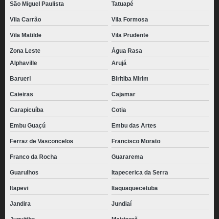
São Miguel Paulista
Tatuapé
Vila Carrão
Vila Formosa
Vila Matilde
Vila Prudente
Zona Leste
Água Rasa
Alphaville
Arujá
Barueri
Biritiba Mirim
Caieiras
Cajamar
Carapicuíba
Cotia
Embu Guaçú
Embu das Artes
Ferraz de Vasconcelos
Francisco Morato
Franco da Rocha
Guararema
Guarulhos
Itapecerica da Serra
Itapevi
Itaquaquecetuba
Jandira
Jundiaí