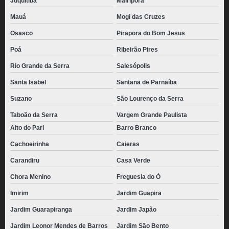
Juquitiba
Mairiporã
Mauá
Mogi das Cruzes
Osasco
Pirapora do Bom Jesus
Poá
Ribeirão Pires
Rio Grande da Serra
Salesópolis
Santa Isabel
Santana de Parnaíba
Suzano
São Lourenço da Serra
Taboão da Serra
Vargem Grande Paulista
Alto do Pari
Barro Branco
Cachoeirinha
Caieras
Carandiru
Casa Verde
Chora Menino
Freguesia do Ó
Imirim
Jardim Guapira
Jardim Guarapiranga
Jardim Japão
Jardim Leonor Mendes de Barros
Jardim São Bento