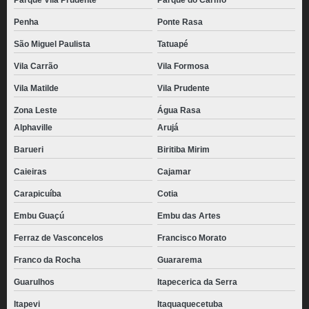
Parque Vila Prudente
Parque do Carmo
Penha
Ponte Rasa
São Miguel Paulista
Tatuapé
Vila Carrão
Vila Formosa
Vila Matilde
Vila Prudente
Zona Leste
Água Rasa
Alphaville
Arujá
Barueri
Biritiba Mirim
Caieiras
Cajamar
Carapicuíba
Cotia
Embu Guaçú
Embu das Artes
Ferraz de Vasconcelos
Francisco Morato
Franco da Rocha
Guararema
Guarulhos
Itapecerica da Serra
Itapevi
Itaquaquecetuba