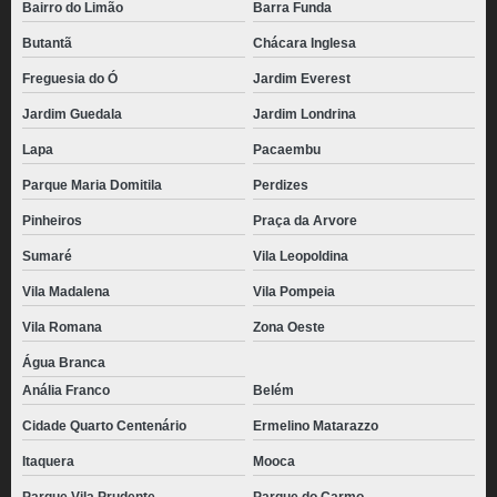
Bairro do Limão
Barra Funda
Butantã
Chácara Inglesa
Freguesia do Ó
Jardim Everest
Jardim Guedala
Jardim Londrina
Lapa
Pacaembu
Parque Maria Domitila
Perdizes
Pinheiros
Praça da Arvore
Sumaré
Vila Leopoldina
Vila Madalena
Vila Pompeia
Vila Romana
Zona Oeste
Água Branca
Anália Franco
Belém
Cidade Quarto Centenário
Ermelino Matarazzo
Itaquera
Mooca