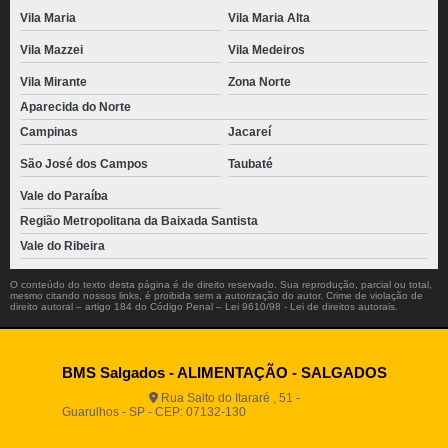
Vila Maria
Vila Maria Alta
Vila Mazzei
Vila Medeiros
Vila Mirante
Zona Norte
Aparecida do Norte
Campinas
Jacareí
São José dos Campos
Taubaté
Vale do Paraíba
Região Metropolitana da Baixada Santista
Vale do Ribeira
O conteúdo do texto desta página é de direito reservado. Sua reprodução, parcial ou total,
mesmo citando nossos links, é proibida sem a autorização do autor. Crime de violação de
direito autoral – artigo 184 do Código Penal –
Lei 9610/98 - Lei de direitos autorais
.
BMS Salgados - ALIMENTAÇÃO - SALGADOS
Rua Salto do Itararé , 51 -
Guarulhos - SP - CEP: 07132-130
(11) 2812-2725
(11)
94916-9730
vendas@boamassasalgados.com.br