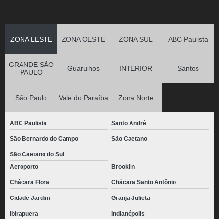
ZONA LESTE
ZONA OESTE
ZONA SUL
ABC Paulista
GRANDE SÃO
Guarulhos
INTERIOR
Santos
PAULO
São Paulo
Vale do Paraíba
Zona Norte
ABC Paulista
Santo André
São Bernardo do Campo
São Caetano
São Caetano do Sul
Aeroporto
Brooklin
Chácara Flora
Chácara Santo Antônio
Cidade Jardim
Granja Julieta
Ibirapuera
Indianópolis