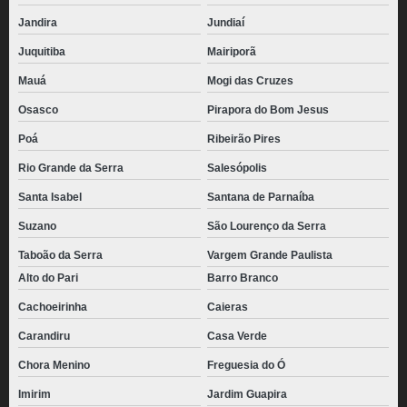
Jandira
Jundiaí
Juquitiba
Mairiporã
Mauá
Mogi das Cruzes
Osasco
Pirapora do Bom Jesus
Poá
Ribeirão Pires
Rio Grande da Serra
Salesópolis
Santa Isabel
Santana de Parnaíba
Suzano
São Lourenço da Serra
Taboão da Serra
Vargem Grande Paulista
Alto do Pari
Barro Branco
Cachoeirinha
Caieras
Carandiru
Casa Verde
Chora Menino
Freguesia do Ó
Imirim
Jardim Guapira