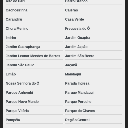
Alto do Pari
Barro Branco
Cachoeirinha
Caieras
Carandiru
Casa Verde
Chora Menino
Freguesia do Ó
Imirim
Jardim Guapira
Jardim Guarapiranga
Jardim Japão
Jardim Leonor Mendes de Barros
Jardim São Bento
Jardim São Paulo
Jaçanã
Limão
Mandaqui
Nossa Senhora do Ó
Parada Inglesa
Parque Anhembi
Parque Mandaqui
Parque Novo Mundo
Parque Peruche
Parque Vitória
Parque do Chaves
Pompéia
Região Central