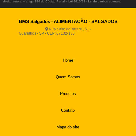
direito autoral – artigo 184 do Código Penal –
Lei 9610/98 - Lei de direitos autorais
.
BMS Salgados - ALIMENTAÇÃO - SALGADOS
Rua Salto do Itararé , 51 -
Guarulhos - SP - CEP: 07132-130
(11) 2812-2725
(11)
94916-9730
vendas@boamassasalgados.com.br
Home
Quem Somos
Produtos
Contato
Mapa do site