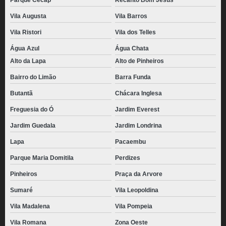
Parque Cecap
Recanto Bom Jesus
Vila Augusta
Vila Barros
Vila Ristori
Vila dos Telles
Água Azul
Água Chata
Alto da Lapa
Alto de Pinheiros
Bairro do Limão
Barra Funda
Butantã
Chácara Inglesa
Freguesia do Ó
Jardim Everest
Jardim Guedala
Jardim Londrina
Lapa
Pacaembu
Parque Maria Domitila
Perdizes
Pinheiros
Praça da Arvore
Sumaré
Vila Leopoldina
Vila Madalena
Vila Pompeia
Vila Romana
Zona Oeste