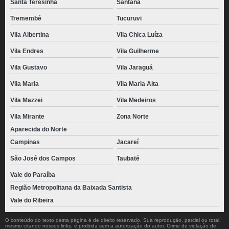
Santa Teresinha
Santana
Tremembé
Tucuruvi
Vila Albertina
Vila Chica Luíza
Vila Endres
Vila Guilherme
Vila Gustavo
Vila Jaraguá
Vila Maria
Vila Maria Alta
Vila Mazzei
Vila Medeiros
Vila Mirante
Zona Norte
Aparecida do Norte
Campinas
Jacareí
São José dos Campos
Taubaté
Vale do Paraíba
Região Metropolitana da Baixada Santista
Vale do Ribeira
O conteúdo do texto desta página é de direito reservado. Sua reprodução, parcial ou total,
mesmo citando nossos links, é proibida sem a autorização do autor. Crime de violação de