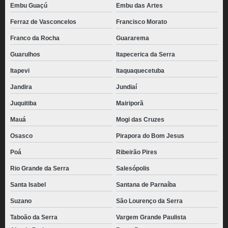
Embu Guaçú
Embu das Artes
Ferraz de Vasconcelos
Francisco Morato
Franco da Rocha
Guararema
Guarulhos
Itapecerica da Serra
Itapevi
Itaquaquecetuba
Jandira
Jundiaí
Juquitiba
Mairiporã
Mauá
Mogi das Cruzes
Osasco
Pirapora do Bom Jesus
Poá
Ribeirão Pires
Rio Grande da Serra
Salesópolis
Santa Isabel
Santana de Parnaíba
Suzano
São Lourenço da Serra
Taboão da Serra
Vargem Grande Paulista