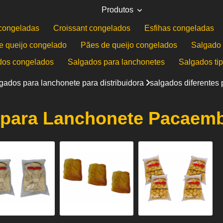
Produtos
congeladas
Croissant congelados
Esfihas congeladas
e queijo congelado
Pães de queijo congelados
Salgado 
dos congelados
Salgados para lanchonetes
Salgados ti
gados para lanchonete para distribuidora
salgados diferentes
s para Lanchonete Pacaem