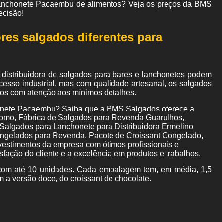
a lanchonete Pacaembu de alimentos? Veja os preços da BMS
ecisão!
res salgados diferentes para
distribuidora de salgados para bares e lanchonetes podem
cesso industrial, mas com qualidade artesanal, os salgados
itos com atenção aos mínimos detalhes.
honete Pacaembu? Saiba que a BMS Salgados oferece a
como, Fábrica de Salgados para Revenda Guarulhos,
Salgados para Lanchonete para Distribuidora Ermelino
ngelados para Revenda, Pacote de Croissant Congelado,
nvestimentos da empresa com ótimos profissionais e
fação do cliente e a excelência em produtos e trabalhos.
om até 10 unidades. Cada embalagem tem, em média, 1,5
m a versão doce, do croissant de chocolate.