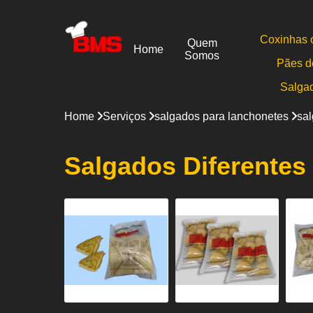
Coxinhas 
Quem
Home
Somos
Pães d
Salga
Home
Serviços
salgados para lanchonetes
sal
Salgados Diferente