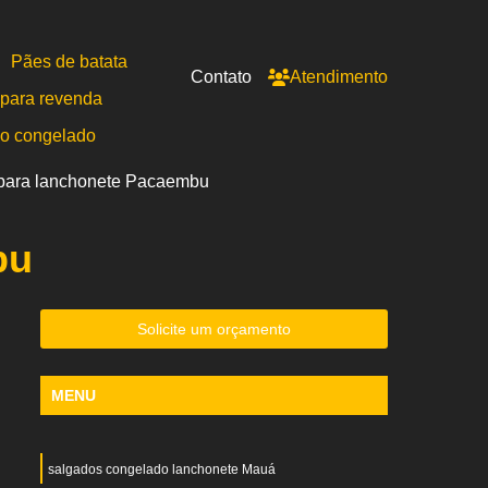
Pães de batata
Contato
Atendimento
para revenda
po congelado
 para lanchonete Pacaembu
bu
Solicite um orçamento
MENU
salgados congelado lanchonete Mauá