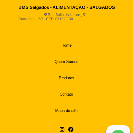
BMS Salgados - ALIMENTAÇÃO - SALGADOS
Rua Salto do Itararé , 51 -
Guarulhos - SP - CEP: 07132-130
(11) 2812-2725
(11)
94916-9730
vendas@boamassasalgados.com.br
Home
Quem Somos
Produtos
Contato
Mapa do site