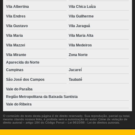
Vila Albertina
Vila Chica Luíza
Vila Endres
Vila Guilherme
Vila Gustavo
Vila Jaraguá
Vila Maria
Vila Maria Alta
Vila Mazzei
Vila Medeiros
Vila Mirante
Zona Norte
Aparecida do Norte
Campinas
Jacareí
São José dos Campos
Taubaté
Vale do Paraíba
Região Metropolitana da Baixada Santista
Vale do Ribeira
O conteúdo do texto desta página é de direito reservado. Sua reprodução, parcial ou total,
mesmo citando nossos links, é proibida sem a autorização do autor. Crime de violação de
direito autoral – artigo 184 do Código Penal –
Lei 9610/98 - Lei de direitos autorais
.