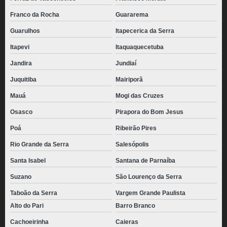
Franco da Rocha
Guararema
Guarulhos
Itapecerica da Serra
Itapevi
Itaquaquecetuba
Jandira
Jundiaí
Juquitiba
Mairiporã
Mauá
Mogi das Cruzes
Osasco
Pirapora do Bom Jesus
Poá
Ribeirão Pires
Rio Grande da Serra
Salesópolis
Santa Isabel
Santana de Parnaíba
Suzano
São Lourenço da Serra
Taboão da Serra
Vargem Grande Paulista
Alto do Pari
Barro Branco
Cachoeirinha
Caieras