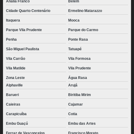
Anália Franco
Belém
Cidade Quarto Centenário
Ermelino Matarazzo
Itaquera
Mooca
Parque Vila Prudente
Parque do Carmo
Penha
Ponte Rasa
São Miguel Paulista
Tatuapé
Vila Carrão
Vila Formosa
Vila Matilde
Vila Prudente
Zona Leste
Água Rasa
Alphaville
Arujá
Barueri
Biritiba Mirim
Caieiras
Cajamar
Carapicuíba
Cotia
Embu Guaçú
Embu das Artes
Ferraz de Vasconcelos
Francisco Morato