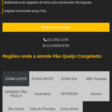
distribuidora de salgados de forno para lanchonete Vila Augusta
salgado lanchonete preço Poá
Entre em contato
(11) 2812-2725
(11) 94916-9730
Regiões onde a atende Pão Queijo Congelado:
ZONA LESTE
ZONA OESTE
ZONA SUL
ABC Paulista
GRANDE SÃO
Guarulhos
INTERIOR
Santos
PAULO
São Paulo
Vale do Paraíba
Zona Norte