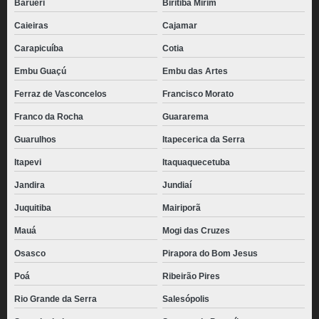
Barueri
Biritiba Mirim
Caieiras
Cajamar
Carapicuíba
Cotia
Embu Guaçú
Embu das Artes
Ferraz de Vasconcelos
Francisco Morato
Franco da Rocha
Guararema
Guarulhos
Itapecerica da Serra
Itapevi
Itaquaquecetuba
Jandira
Jundiaí
Juquitiba
Mairiporã
Mauá
Mogi das Cruzes
Osasco
Pirapora do Bom Jesus
Poá
Ribeirão Pires
Rio Grande da Serra
Salesópolis