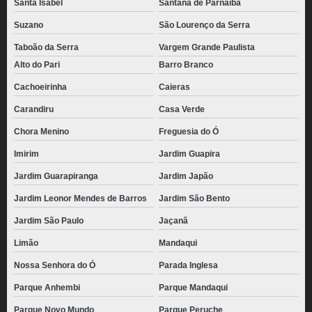
Santa Isabel
Santana de Parnaíba
Suzano
São Lourenço da Serra
Taboão da Serra
Vargem Grande Paulista
Alto do Pari
Barro Branco
Cachoeirinha
Caieras
Carandiru
Casa Verde
Chora Menino
Freguesia do Ó
Imirim
Jardim Guapira
Jardim Guarapiranga
Jardim Japão
Jardim Leonor Mendes de Barros
Jardim São Bento
Jardim São Paulo
Jaçanã
Limão
Mandaqui
Nossa Senhora do Ó
Parada Inglesa
Parque Anhembi
Parque Mandaqui
Parque Novo Mundo
Parque Peruche