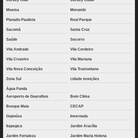
Jockey Club
Jockey Clube
Moema
Morumbi
Planalto Paulista
Real Parque
Sacomã
Santa Cruz
Saúde
Socorro
Vila Andrade
Vila Cordeiro
Vila Cruzeiro
Vila Mariana
Vila Nova Conceição
Vila Tramontano
Zona Sul
cidade monções
Água Funda
Aeroporto de Guarulhos
Bom Clima
Bosque Maia
CECAP
Gopoúva
Invernada
Itapegica
Jardim Aracília
Jardim Fortaleza
Jardim Maria Helena