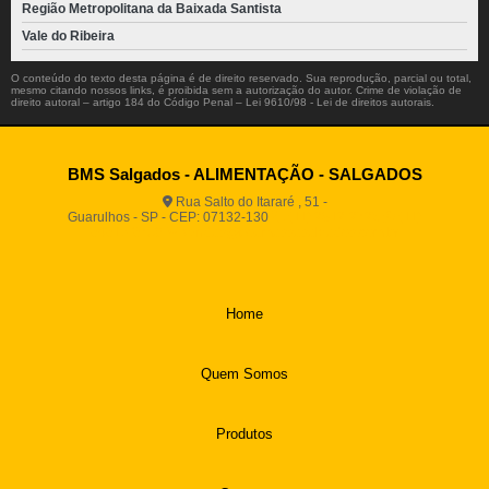
Região Metropolitana da Baixada Santista
Vale do Ribeira
O conteúdo do texto desta página é de direito reservado. Sua reprodução, parcial ou total,
mesmo citando nossos links, é proibida sem a autorização do autor. Crime de violação de
direito autoral – artigo 184 do Código Penal –
Lei 9610/98 - Lei de direitos autorais
.
BMS Salgados - ALIMENTAÇÃO - SALGADOS
Rua Salto do Itararé , 51 -
Guarulhos - SP - CEP: 07132-130
(11) 2812-2725
(11)
94916-9730
vendas@boamassasalgados.com.br
Home
Quem Somos
Produtos