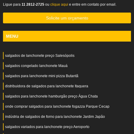
Ligue para
11 2812-2725
ou
clique aqui
e entre em contato por email.
Solicite um orçamento
MENU
salgados de lanchonete preço Salesópolis
salgados congelado lanchonete Mauá
salgados para lanchonete mini pizza Butantã
distribuidora de salgados para lanchonete Itaquera
salgados para lanchonete hamburgão preço Água Chata
onde comprar salgados para lanchonete fogazza Parque Cecap
indústria de salgados de forno para lanchonete Jardim Japão
salgados variados para lanchonete preço Aeroporto