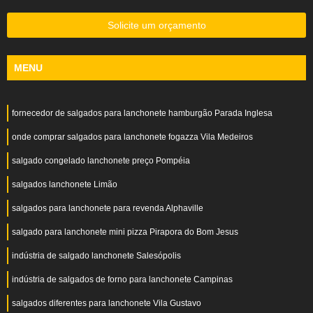
Solicite um orçamento
MENU
fornecedor de salgados para lanchonete hamburgão Parada Inglesa
onde comprar salgados para lanchonete fogazza Vila Medeiros
salgado congelado lanchonete preço Pompéia
salgados lanchonete Limão
salgados para lanchonete para revenda Alphaville
salgado para lanchonete mini pizza Pirapora do Bom Jesus
indústria de salgado lanchonete Salesópolis
indústria de salgados de forno para lanchonete Campinas
salgados diferentes para lanchonete Vila Gustavo