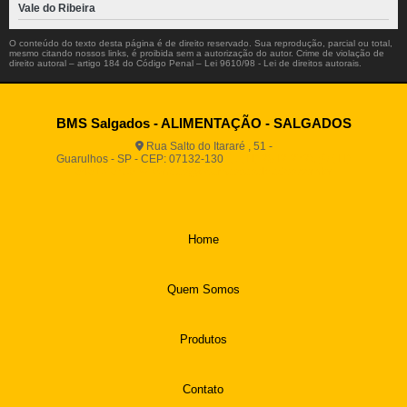
Vale do Ribeira
O conteúdo do texto desta página é de direito reservado. Sua reprodução, parcial ou total,
mesmo citando nossos links, é proibida sem a autorização do autor. Crime de violação de
direito autoral – artigo 184 do Código Penal –
Lei 9610/98 - Lei de direitos autorais
.
BMS Salgados - ALIMENTAÇÃO - SALGADOS
Rua Salto do Itararé , 51 -
Guarulhos - SP - CEP: 07132-130
(11) 2812-2725
(11)
94916-9730
vendas@boamassasalgados.com.br
Home
Quem Somos
Produtos
Contato