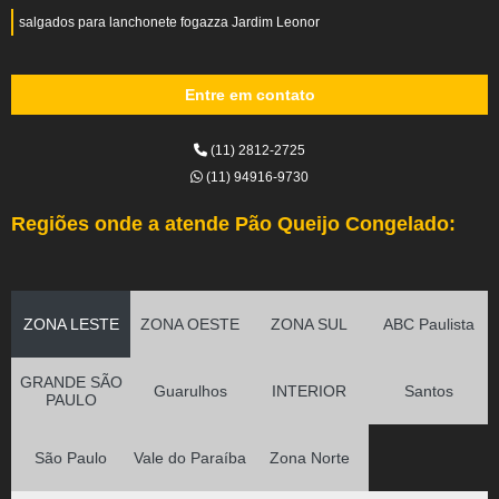
salgados para lanchonete fogazza Jardim Leonor
Entre em contato
(11) 2812-2725
(11) 94916-9730
Regiões onde a atende Pão Queijo Congelado:
ZONA LESTE
ZONA OESTE
ZONA SUL
ABC Paulista
GRANDE SÃO
Guarulhos
INTERIOR
Santos
PAULO
São Paulo
Vale do Paraíba
Zona Norte