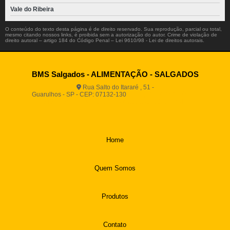
Vale do Ribeira
O conteúdo do texto desta página é de direito reservado. Sua reprodução, parcial ou total,
mesmo citando nossos links, é proibida sem a autorização do autor. Crime de violação de
direito autoral – artigo 184 do Código Penal –
Lei 9610/98 - Lei de direitos autorais
.
BMS Salgados - ALIMENTAÇÃO - SALGADOS
Rua Salto do Itararé , 51 -
Guarulhos - SP - CEP: 07132-130
(11) 2812-2725
(11)
94916-9730
vendas@boamassasalgados.com.br
Home
Quem Somos
Produtos
Contato