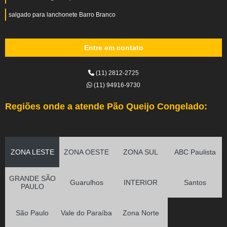
salgado para lanchonete Barro Branco
Entre em contato
(11) 2812-2725
(11) 94916-9730
Regiões onde a atende Pão Queijo Congelado:
ZONA LESTE
ZONA OESTE
ZONA SUL
ABC Paulista
GRANDE SÃO
Guarulhos
INTERIOR
Santos
PAULO
São Paulo
Vale do Paraíba
Zona Norte