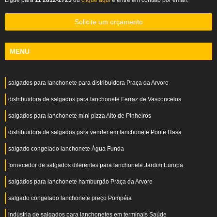
Ligue para
11 2812-2725
ou
clique aqui
e entre em contato por email.
Solicite um orçamento
MENU
salgados para lanchonete para distribuidora Praça da Arvore
distribuidora de salgados para lanchonete Ferraz de Vasconcelos
salgados para lanchonete mini pizza Alto de Pinheiros
distribuidora de salgados para vender em lanchonete Ponte Rasa
salgado congelado lanchonete Água Funda
fornecedor de salgados diferentes para lanchonete Jardim Europa
salgados para lanchonete hamburgão Praça da Arvore
salgado congelado lanchonete preço Pompéia
indústria de salgados para lanchonetes em terminais Saúde