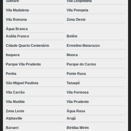
Sumaré
Vila Leopoldina
Vila Madalena
Vila Pompeia
Vila Romana
Zona Oeste
Água Branca
Anália Franco
Belém
Cidade Quarto Centenário
Ermelino Matarazzo
Itaquera
Mooca
Parque Vila Prudente
Parque do Carmo
Penha
Ponte Rasa
São Miguel Paulista
Tatuapé
Vila Carrão
Vila Formosa
Vila Matilde
Vila Prudente
Zona Leste
Água Rasa
Alphaville
Arujá
Barueri
Biritiba Mirim