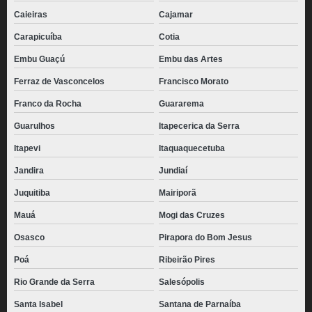
Caieiras
Cajamar
Carapicuíba
Cotia
Embu Guaçú
Embu das Artes
Ferraz de Vasconcelos
Francisco Morato
Franco da Rocha
Guararema
Guarulhos
Itapecerica da Serra
Itapevi
Itaquaquecetuba
Jandira
Jundiaí
Juquitiba
Mairiporã
Mauá
Mogi das Cruzes
Osasco
Pirapora do Bom Jesus
Poá
Ribeirão Pires
Rio Grande da Serra
Salesópolis
Santa Isabel
Santana de Parnaíba