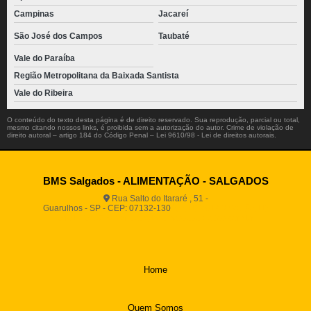
Campinas
Jacareí
São José dos Campos
Taubaté
Vale do Paraíba
Região Metropolitana da Baixada Santista
Vale do Ribeira
O conteúdo do texto desta página é de direito reservado. Sua reprodução, parcial ou total,
mesmo citando nossos links, é proibida sem a autorização do autor. Crime de violação de
direito autoral – artigo 184 do Código Penal –
Lei 9610/98 - Lei de direitos autorais
.
BMS Salgados - ALIMENTAÇÃO - SALGADOS
Rua Salto do Itararé , 51 -
Guarulhos - SP - CEP: 07132-130
(11) 2812-2725
(11)
94916-9730
vendas@boamassasalgados.com.br
Home
Quem Somos