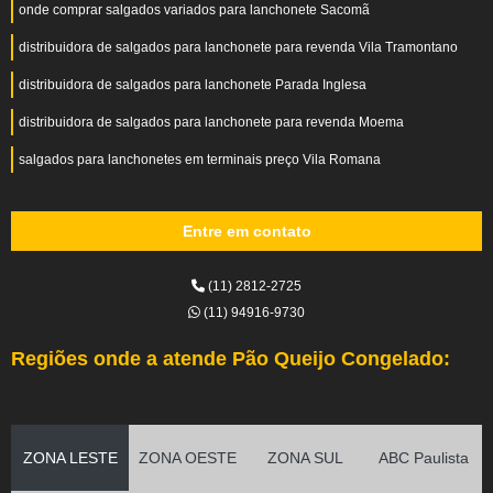
onde comprar salgados variados para lanchonete Sacomã
distribuidora de salgados para lanchonete para revenda Vila Tramontano
distribuidora de salgados para lanchonete Parada Inglesa
distribuidora de salgados para lanchonete para revenda Moema
salgados para lanchonetes em terminais preço Vila Romana
Entre em contato
(11) 2812-2725
(11) 94916-9730
Regiões onde a atende Pão Queijo Congelado:
ZONA LESTE
ZONA OESTE
ZONA SUL
ABC Paulista