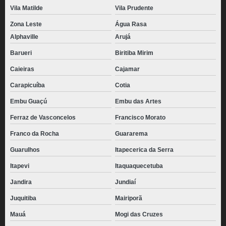
Vila Matilde
Vila Prudente
Zona Leste
Água Rasa
Alphaville
Arujá
Barueri
Biritiba Mirim
Caieiras
Cajamar
Carapicuíba
Cotia
Embu Guaçú
Embu das Artes
Ferraz de Vasconcelos
Francisco Morato
Franco da Rocha
Guararema
Guarulhos
Itapecerica da Serra
Itapevi
Itaquaquecetuba
Jandira
Jundiaí
Juquitiba
Mairiporã
Mauá
Mogi das Cruzes