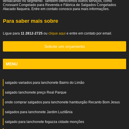
destacando no segmento. Também oferecemos outros serviços, como
Croissant Congelado para Revenda e Fábrica de Salgados Congelados
Atacado Itaquera. Entre em contato conosco para mais informações.
Para saber mais sobre
Ligue para
11 2812-2725
ou
clique aqui
e entre em contato por email.
Solicite um orçamento
MENU
salgado variados para lanchonete Bairro do Limão
salgado lanchonete preço Real Parque
onde comprar salgados para lanchonete hamburgão Recanto Bom Jesus
salgados para lanchonete Jardim Luzitânia
salgado para lanchonete fogazza cidade monções