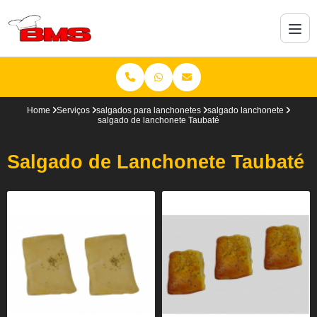
Home
Serviços
salgados para lanchonetes
salgado lanchonete
salgado de lanchonete Taubaté
Salgado de Lanchonete Taubaté