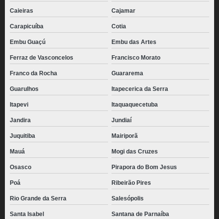
Caieiras
Cajamar
Carapicuíba
Cotia
Embu Guaçú
Embu das Artes
Ferraz de Vasconcelos
Francisco Morato
Franco da Rocha
Guararema
Guarulhos
Itapecerica da Serra
Itapevi
Itaquaquecetuba
Jandira
Jundiaí
Juquitiba
Mairiporã
Mauá
Mogi das Cruzes
Osasco
Pirapora do Bom Jesus
Poá
Ribeirão Pires
Rio Grande da Serra
Salesópolis
Santa Isabel
Santana de Parnaíba