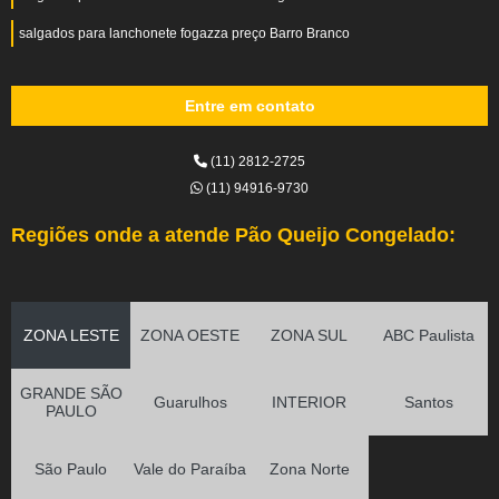
salgados para lanchonete fogazza preço Barro Branco
Entre em contato
(11) 2812-2725
(11) 94916-9730
Regiões onde a atende Pão Queijo Congelado:
ZONA LESTE
ZONA OESTE
ZONA SUL
ABC Paulista
GRANDE SÃO
Guarulhos
INTERIOR
Santos
PAULO
São Paulo
Vale do Paraíba
Zona Norte