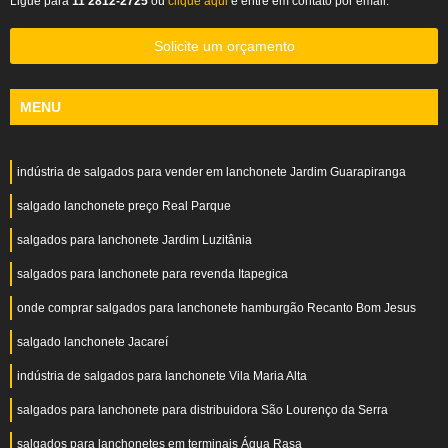
Ligue para
11 2812-2725
ou
clique aqui
e entre em contato por email.
Solicite um orçamento
MENU
indústria de salgados para vender em lanchonete Jardim Guarapiranga
salgado lanchonete preço Real Parque
salgados para lanchonete Jardim Luzitânia
salgados para lanchonete para revenda Itapegica
onde comprar salgados para lanchonete hamburgão Recanto Bom Jesus
salgado lanchonete Jacareí
indústria de salgados para lanchonete Vila Maria Alta
salgados para lanchonete para distribuidora São Lourenço da Serra
salgados para lanchonetes em terminais Água Rasa