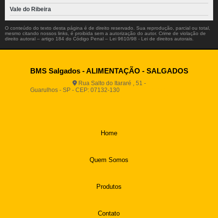
Vale do Ribeira
O conteúdo do texto desta página é de direito reservado. Sua reprodução, parcial ou total,
mesmo citando nossos links, é proibida sem a autorização do autor. Crime de violação de
direito autoral – artigo 184 do Código Penal –
Lei 9610/98 - Lei de direitos autorais
.
BMS Salgados - ALIMENTAÇÃO - SALGADOS
Rua Salto do Itararé , 51 -
Guarulhos - SP - CEP: 07132-130
(11) 2812-2725
(11)
94916-9730
vendas@boamassasalgados.com.br
Home
Quem Somos
Produtos
Contato