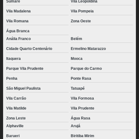
Sumaré
Vila Leopoldina
Vila Madalena
Vila Pompeia
Vila Romana
Zona Oeste
Água Branca
Anália Franco
Belém
Cidade Quarto Centenário
Ermelino Matarazzo
Itaquera
Mooca
Parque Vila Prudente
Parque do Carmo
Penha
Ponte Rasa
São Miguel Paulista
Tatuapé
Vila Carrão
Vila Formosa
Vila Matilde
Vila Prudente
Zona Leste
Água Rasa
Alphaville
Arujá
Barueri
Biritiba Mirim