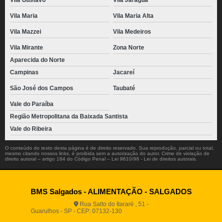
Vila Gustavo
Vila Jaraguá
Vila Maria
Vila Maria Alta
Vila Mazzei
Vila Medeiros
Vila Mirante
Zona Norte
Aparecida do Norte
Campinas
Jacareí
São José dos Campos
Taubaté
Vale do Paraíba
Região Metropolitana da Baixada Santista
Vale do Ribeira
O conteúdo do texto desta página é de direito reservado. Sua reprodução, parcial ou total,
mesmo citando nossos links, é proibida sem a autorização do autor. Crime de violação de
direito autoral – artigo 184 do Código Penal –
Lei 9610/98 - Lei de direitos autorais
.
BMS Salgados - ALIMENTAÇÃO - SALGADOS
Rua Salto do Itararé , 51 -
Guarulhos - SP - CEP: 07132-130
(11) 2812-2725
(11)
94916-9730
vendas@boamassasalgados.com.br