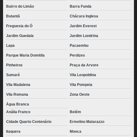
Bairro do Limão
Barra Funda
Butantã
Chácara Inglesa
Freguesia do Ó
Jardim Everest
Jardim Guedala
Jardim Londrina
Lapa
Pacaembu
Parque Maria Domitila
Perdizes
Pinheiros
Praça da Arvore
Sumaré
Vila Leopoldina
Vila Madalena
Vila Pompeia
Vila Romana
Zona Oeste
Água Branca
Anália Franco
Belém
Cidade Quarto Centenário
Ermelino Matarazzo
Itaquera
Mooca