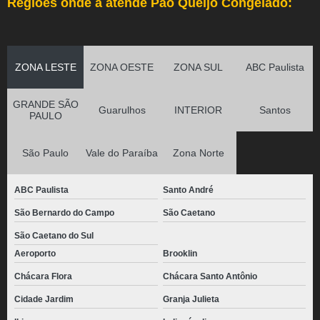
Regiões onde a atende Pão Queijo Congelado:
ZONA LESTE
ZONA OESTE
ZONA SUL
ABC Paulista
GRANDE SÃO
Guarulhos
INTERIOR
Santos
PAULO
São Paulo
Vale do Paraíba
Zona Norte
ABC Paulista
Santo André
São Bernardo do Campo
São Caetano
São Caetano do Sul
Aeroporto
Brooklin
Chácara Flora
Chácara Santo Antônio
Cidade Jardim
Granja Julieta