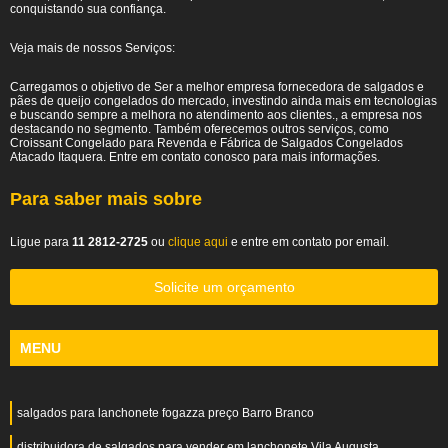
conquistando sua confiança.
Veja mais de nossos Serviços:
Carregamos o objetivo de Ser a melhor empresa fornecedora de salgados e
pães de queijo congelados do mercado, investindo ainda mais em tecnologias
e buscando sempre a melhora no atendimento aos clientes., a empresa nos
destacando no segmento. Também oferecemos outros serviços, como
Croissant Congelado para Revenda e Fábrica de Salgados Congelados
Atacado Itaquera. Entre em contato conosco para mais informações.
Para saber mais sobre
Ligue para
11 2812-2725
ou
clique aqui
e entre em contato por email.
Solicite um orçamento
MENU
salgados para lanchonete fogazza preço Barro Branco
distribuidora de salgados para vender em lanchonete Vila Augusta