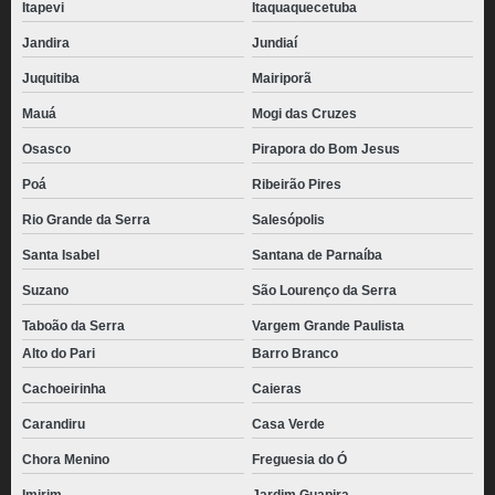
Itapevi
Itaquaquecetuba
Jandira
Jundiaí
Juquitiba
Mairiporã
Mauá
Mogi das Cruzes
Osasco
Pirapora do Bom Jesus
Poá
Ribeirão Pires
Rio Grande da Serra
Salesópolis
Santa Isabel
Santana de Parnaíba
Suzano
São Lourenço da Serra
Taboão da Serra
Vargem Grande Paulista
Alto do Pari
Barro Branco
Cachoeirinha
Caieras
Carandiru
Casa Verde
Chora Menino
Freguesia do Ó