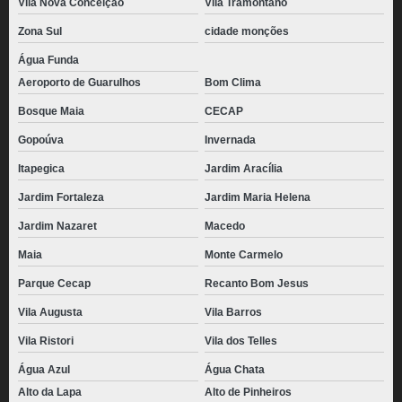
Vila Nova Conceição
Vila Tramontano
Zona Sul
cidade monções
Água Funda
Aeroporto de Guarulhos
Bom Clima
Bosque Maia
CECAP
Gopoúva
Invernada
Itapegica
Jardim Aracília
Jardim Fortaleza
Jardim Maria Helena
Jardim Nazaret
Macedo
Maia
Monte Carmelo
Parque Cecap
Recanto Bom Jesus
Vila Augusta
Vila Barros
Vila Ristori
Vila dos Telles
Água Azul
Água Chata
Alto da Lapa
Alto de Pinheiros