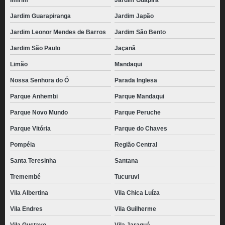
Imirim
Jardim Guapira
Jardim Guarapiranga
Jardim Japão
Jardim Leonor Mendes de Barros
Jardim São Bento
Jardim São Paulo
Jaçanã
Limão
Mandaqui
Nossa Senhora do Ó
Parada Inglesa
Parque Anhembi
Parque Mandaqui
Parque Novo Mundo
Parque Peruche
Parque Vitória
Parque do Chaves
Pompéia
Região Central
Santa Teresinha
Santana
Tremembé
Tucuruvi
Vila Albertina
Vila Chica Luíza
Vila Endres
Vila Guilherme