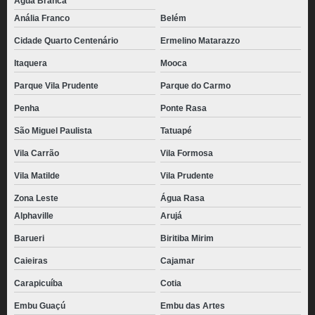
Água Branca
Anália Franco
Belém
Cidade Quarto Centenário
Ermelino Matarazzo
Itaquera
Mooca
Parque Vila Prudente
Parque do Carmo
Penha
Ponte Rasa
São Miguel Paulista
Tatuapé
Vila Carrão
Vila Formosa
Vila Matilde
Vila Prudente
Zona Leste
Água Rasa
Alphaville
Arujá
Barueri
Biritiba Mirim
Caieiras
Cajamar
Carapicuíba
Cotia
Embu Guaçú
Embu das Artes