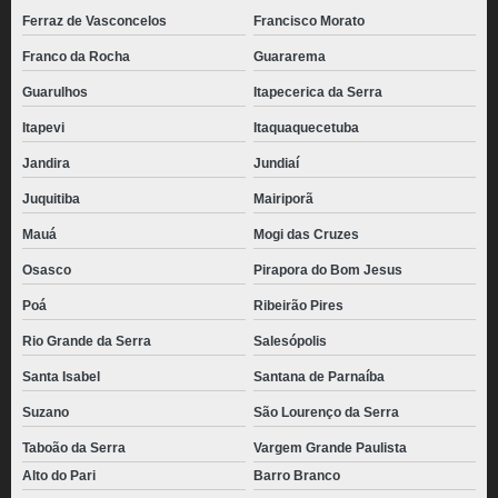
Ferraz de Vasconcelos
Francisco Morato
Franco da Rocha
Guararema
Guarulhos
Itapecerica da Serra
Itapevi
Itaquaquecetuba
Jandira
Jundiaí
Juquitiba
Mairiporã
Mauá
Mogi das Cruzes
Osasco
Pirapora do Bom Jesus
Poá
Ribeirão Pires
Rio Grande da Serra
Salesópolis
Santa Isabel
Santana de Parnaíba
Suzano
São Lourenço da Serra
Taboão da Serra
Vargem Grande Paulista
Alto do Pari
Barro Branco