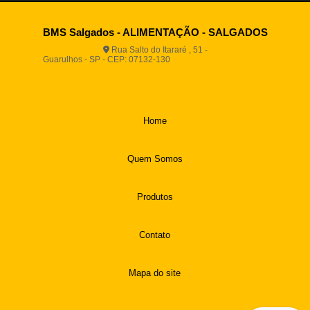
BMS Salgados - ALIMENTAÇÃO - SALGADOS
Rua Salto do Itararé , 51 -
Guarulhos - SP - CEP: 07132-130
(11) 2812-2725
(11)
94916-9730
vendas@boamassasalgados.com.br
Home
Quem Somos
Produtos
Contato
Mapa do site