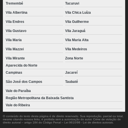
Tremembé
Tucuruvi
Vila Albertina
Vila Chica Luíza
Vila Endres
Vila Guilherme
Vila Gustavo
Vila Jaraguá
Vila Maria
Vila Maria Alta
Vila Mazzei
Vila Medeiros
Vila Mirante
Zona Norte
Aparecida do Norte
Campinas
Jacareí
São José dos Campos
Taubaté
Vale do Paraíba
Região Metropolitana da Baixada Santista
Vale do Ribeira
O conteúdo do texto desta página é de direito reservado. Sua reprodução, parcial ou total,
mesmo citando nossos links, é proibida sem a autorização do autor. Crime de violação de
direito autoral – artigo 184 do Código Penal –
Lei 9610/98 - Lei de direitos autorais
.