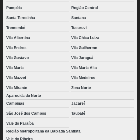
pão de queijo chipa congelado Vila Barros
Pompéia
Região Central
preço de pão de queijo mineiro congelado Santa Isabel
Santa Teresinha
Santana
preço de pão de queijo empanado congelado Limão
Tremembé
Tucuruvi
distribuidora de pão de queijo recheado com catupiry congelado Jardim das
Vila Albertina
Vila Chica Luíza
Acácias
Vila Endres
Vila Guilherme
preço de pão de queijo congelado 1kg Francisco Morato
Vila Gustavo
Vila Jaraguá
pães de queijo caseiro congelado Santana de Parnaíba
Vila Maria
Vila Maria Alta
distribuidora de pão de queijo gourmet congelado Poá
Vila Mazzei
Vila Medeiros
pão de queijo de parmesão congelado valor Alphaville
Vila Mirante
Zona Norte
pão de queijo mineiro congelado valor Itaquera
Aparecida do Norte
Campinas
Jacareí
São José dos Campos
Taubaté
Vale do Paraíba
Região Metropolitana da Baixada Santista
Vale do Ribeira