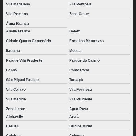
Vila Madalena
Vila Pompeia
distribuidora de pão de queijo empanado congelado Tucuruvi
Vila Romana
Zona Oeste
pão de queijo congelado atacado valor Parque do Chaves
Água Branca
distribuidora de pão de queijo chipa congelado Mooca
Anália Franco
Belém
pães de queijo congelado 1kg Casa Verde
Cidade Quarto Centenário
Ermelino Matarazzo
pão de queijo recheado com catupiry congelado valor Vila Mazzei
Itaquera
Mooca
pães de queijo recheado com catupiry congelado Moema
Parque Vila Prudente
Parque do Carmo
preço de pão de queijo palito congelado Jockey Club
Penha
Ponte Rasa
preço de pão de queijo caseiro congelado Jardim Leonor
São Miguel Paulista
Tatuapé
Vila Carrão
Vila Formosa
pão de queijo caseiro congelado Saúde
Vila Matilde
Vila Prudente
pães de queijo caseiro congelado Lapa
Zona Leste
Água Rasa
pães de queijo empanado congelado Água Rasa
Alphaville
Arujá
pão de queijo congelado 1kg Tremembé
Barueri
Biritiba Mirim
pão de queijo caseiro congelado valor Mauá