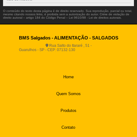
O conteúdo do texto desta página é de direito reservado. Sua reprodução, parcial ou total,
mesmo citando nossos links, é proibida sem a autorização do autor. Crime de violação de
direito autoral – artigo 184 do Código Penal –
Lei 9610/98 - Lei de direitos autorais
.
BMS Salgados - ALIMENTAÇÃO - SALGADOS
Rua Salto do Itararé , 51 -
Guarulhos - SP - CEP: 07132-130
(11) 2812-2725
(11)
94916-9730
vendas@boamassasalgados.com.br
Home
Quem Somos
Produtos
Contato