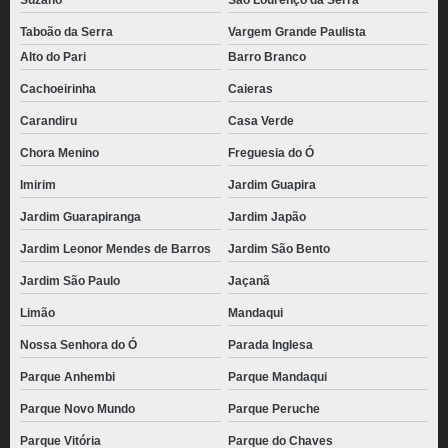
Suzano
São Lourenço da Serra
pão de queijo congelado atacado valor Guararema
Taboão da Serra
Vargem Grande Paulista
pão de queijo chipa congelado Itaim Bibi
Alto do Pari
Barro Branco
pão de queijo gourmet congelado valor Imirim
Cachoeirinha
Caieras
preço de pão de queijo de parmesão congelado Belém
Carandiru
Casa Verde
pão de queijo congelado atacado Jardim Aracília
Chora Menino
Freguesia do Ó
distribuidora de pão de queijo congelado atacado São Caetano
Imirim
Jardim Guapira
distribuidora de pão de queijo mineiro congelado Jardim Fortaleza
Jardim Guarapiranga
Jardim Japão
Jardim Leonor Mendes de Barros
Jardim São Bento
pães de queijo palito congelado Barro Branco
Jardim São Paulo
Jaçanã
distribuidora de pão de queijo caseiro congelado Vila Cordeiro
Limão
Mandaqui
pão de queijo empanado congelado Vargem Grande Paulista
Nossa Senhora do Ó
Parada Inglesa
distribuidora de pão de queijo caseiro congelado Jardins
Parque Anhembi
Parque Mandaqui
preço de pão de queijo recheado com catupiry congelado Vila Leopoldina
Parque Novo Mundo
Parque Peruche
pão de queijo de parmesão congelado Gopoúva
Parque Vitória
Parque do Chaves