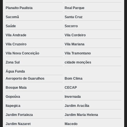
Cachoeirinha
Planalto Paulista
Real Parque
preço de pão de queijo empanado congelado Santa Teresinha
Sacomã
Santa Cruz
distribuidora de pão de queijo mineiro congelado Jardim Maria Helena
Saúde
Socorro
pão de queijo congelado 1kg Vila Ristori
Vila Andrade
Vila Cordeiro
pão de queijo caseiro congelado Vila Jaraguá
Vila Cruzeiro
Vila Mariana
preço de pão de queijo caseiro congelado Pinheiros
Vila Nova Conceição
Vila Tramontano
preço de pão de queijo recheado congelado para revenda Parque do
Zona Sul
cidade monções
Chaves
Água Funda
pães de queijo de parmesão congelado Chácara Inglesa
Aeroporto de Guarulhos
Bom Clima
pães de queijo recheado com catupiry congelado Vila Nova Conceição
Bosque Maia
CECAP
pão de queijo recheado com catupiry congelado Pompéia
Gopoúva
Invernada
pães de queijo gourmet congelado Ferraz de Vasconcelos
Itapegica
Jardim Aracília
pão de queijo chipa congelado valor Jaçanã
Jardim Fortaleza
Jardim Maria Helena
distribuidora de pão de queijo congelado 1kg Jardim Londrina
Jardim Nazaret
Macedo