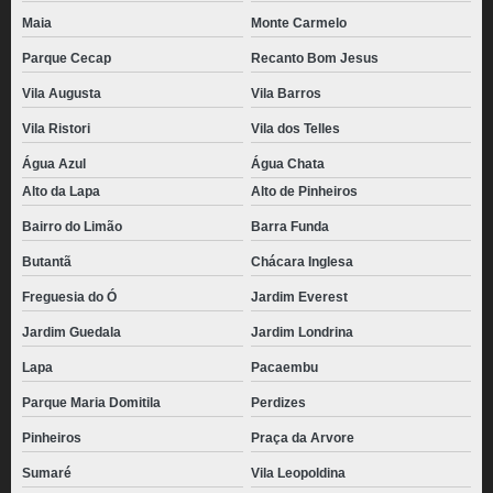
preço de pão de queijo mineiro congelado Vila Romana
Maia
Monte Carmelo
pães de queijo chipa congelado Água Branca
Parque Cecap
Recanto Bom Jesus
pães de queijo congelado atacado Jardim São Paulo
Vila Augusta
Vila Barros
Vila Ristori
Vila dos Telles
distribuidora de pão de queijo de parmesão congelado Parque Maria
Domitila
Água Azul
Água Chata
pão de queijo chipa congelado valor Vila Endres
Alto da Lapa
Alto de Pinheiros
pães de queijo congelado atacado Caieras
Bairro do Limão
Barra Funda
pão de queijo palito congelado valor Vila Mazzei
Butantã
Chácara Inglesa
pães de queijo recheado congelado para revenda Anália Franco
Freguesia do Ó
Jardim Everest
pão de queijo empanado congelado valor Jandira
Jardim Guedala
Jardim Londrina
Lapa
Pacaembu
pães de queijo empanado congelado Vila Ristori
Parque Maria Domitila
Perdizes
pão de queijo palito congelado Juquitiba
Pinheiros
Praça da Arvore
pães de queijo chipa congelado Jabaquara
Sumaré
Vila Leopoldina
pão de queijo congelado 1kg valor Lapa