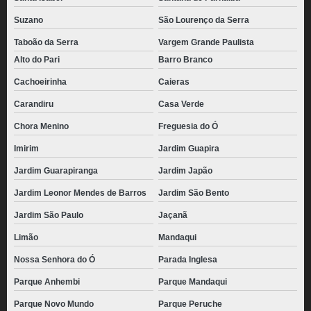
pães de queijo recheado com catupiry congelado Sacomã
Suzano
São Lourenço da Serra
pão de queijo recheado com catupiry congelado valor Caieiras
Taboão da Serra
Vargem Grande Paulista
preço de pão de queijo palito congelado Chácara Flora
Alto do Pari
Barro Branco
preço de pão de queijo gourmet congelado Jardim Japão
Cachoeirinha
Caieras
pães de queijo palito congelado Jardim São Bento
Carandiru
Casa Verde
pão de queijo chipa congelado valor Carandiru
Chora Menino
Freguesia do Ó
distribuidora de pão de queijo empanado congelado Jardim Leonor
Imirim
Jardim Guapira
pão de queijo congelado 1kg Vila Leopoldina
Jardim Guarapiranga
Jardim Japão
Jardim Leonor Mendes de Barros
Jardim São Bento
preço de pão de queijo recheado com catupiry congelado Vila Romana
Jardim São Paulo
Jaçanã
pão de queijo congelado atacado Jardim Maria Helena
Limão
Mandaqui
preço de pão de queijo caseiro congelado Jardim Luzitânia
Nossa Senhora do Ó
Parada Inglesa
preço de pão de queijo de parmesão congelado Rio Grande da Serra
Parque Anhembi
Parque Mandaqui
pão de queijo recheado congelado para revenda valor Jardim Nazaret
Parque Novo Mundo
Parque Peruche