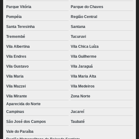
pães de queijo congelado atacado Socorro
Parque Vitória
Parque do Chaves
distribuidora de pão de queijo chipa congelado Carapicuíba
Pompéia
Região Central
pão de queijo recheado congelado para revenda Rio Grande da Serra
Santa Teresinha
Santana
pães de queijo palito congelado Parque Cecap
Tremembé
Tucuruvi
pão de queijo gourmet congelado valor Vila Matilde
Vila Albertina
Vila Chica Luíza
pães de queijo chipa congelado Francisco Morato
Vila Endres
Vila Guilherme
preço de pão de queijo empanado congelado Socorro
Vila Gustavo
Vila Jaraguá
pães de queijo de parmesão congelado Mauá
Vila Maria
Vila Maria Alta
preço de pão de queijo caseiro congelado Embu Guaçú
Vila Mazzei
Vila Medeiros
pães de queijo recheado congelado para revenda Chora Menino
Vila Mirante
Zona Norte
Aparecida do Norte
Campinas
Jacareí
São José dos Campos
Taubaté
Vale do Paraíba