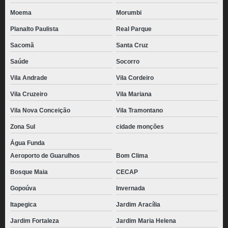
distribuidora de pão de queijo recheado com catupiry congelado Chácara
Moema
Morumbi
Inglesa
Planalto Paulista
Real Parque
pão de queijo mineiro congelado Água Branca
Sacomã
Santa Cruz
pão de queijo congelado 1kg valor Jardim São Paulo
Saúde
Socorro
distribuidora de pão de queijo empanado congelado Saúde
Vila Andrade
Vila Cordeiro
distribuidora de pão de queijo congelado 1kg Parada Inglesa
Vila Cruzeiro
Vila Mariana
pão de queijo mineiro congelado valor Ermelino Matarazzo
Vila Nova Conceição
Vila Tramontano
distribuidora de pão de queijo congelado atacado Vila Jaraguá
Zona Sul
cidade monções
pães de queijo congelado 1kg Pirapora do Bom Jesus
Água Funda
distribuidora de pão de queijo de parmesão congelado Jardim Aracília
Aeroporto de Guarulhos
Bom Clima
pão de queijo recheado congelado para revenda Vila Maria
Bosque Maia
CECAP
Gopoúva
Invernada
pão de queijo gourmet congelado Vila Prudente
Itapegica
Jardim Aracília
pão de queijo gourmet congelado valor Santana
Jardim Fortaleza
Jardim Maria Helena
pão de queijo caseiro congelado valor Santo André