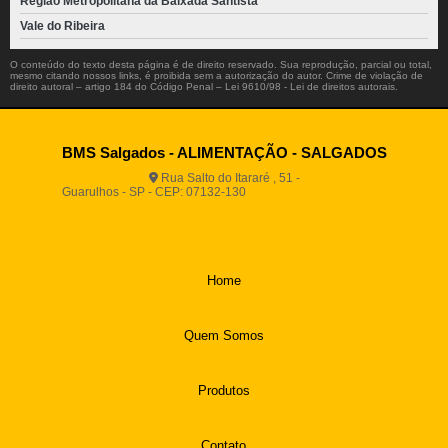
Região Metropolitana da Baixada Santista
Vale do Ribeira
O conteúdo do texto desta página é de direito reservado. Sua reprodução, parcial ou total,
mesmo citando nossos links, é proibida sem a autorização do autor. Crime de violação de
direito autoral – artigo 184 do Código Penal –
Lei 9610/98 - Lei de direitos autorais
.
BMS Salgados - ALIMENTAÇÃO - SALGADOS
Rua Salto do Itararé , 51 -
Guarulhos - SP - CEP: 07132-130
(11) 2812-2725
(11)
94916-9730
vendas@boamassasalgados.com.br
Home
Quem Somos
Produtos
Contato