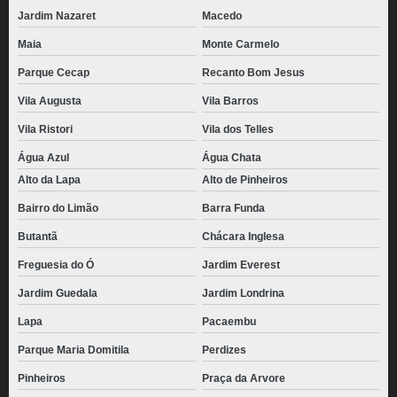
Jardim Nazaret
Macedo
distribuidora de pão de queijo gourmet congelado Itapecerica da Serra
Maia
Monte Carmelo
pães de queijo caseiro congelado Vila Augusta
Parque Cecap
Recanto Bom Jesus
pão de queijo palito congelado valor Perdizes
Vila Augusta
Vila Barros
pão de queijo de parmesão congelado Zona Leste
Vila Ristori
Vila dos Telles
pão de queijo congelado atacado valor Jacareí
Água Azul
Água Chata
pães de queijo chipa congelado Freguesia do Ó
Alto da Lapa
Alto de Pinheiros
preço de pão de queijo mineiro congelado Vale do Ribeira
Bairro do Limão
Barra Funda
pães de queijo gourmet congelado Jardim Paulistano
Butantã
Chácara Inglesa
pão de queijo recheado com catupiry congelado Bosque Maia
Freguesia do Ó
Jardim Everest
preço de pão de queijo congelado atacado Itapevi
Jardim Guedala
Jardim Londrina
Lapa
Pacaembu
preço de pão de queijo gourmet congelado Vila Guilherme
Parque Maria Domitila
Perdizes
distribuidora de pão de queijo de parmesão congelado cidade monções
Pinheiros
Praça da Arvore
pão de queijo caseiro congelado valor Jardim Panorama