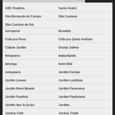
Baixada Santista
ABC Paulista
Santo André
pão de queijo congelado atacado Aeroporto
São Bernardo do Campo
São Caetano
pão de queijo de parmesão congelado valor Jockey Club
São Caetano do Sul
pão de queijo de parmesão congelado Parque do Chaves
Aeroporto
Brooklin
pão de queijo empanado congelado valor Mandaqui
Chácara Flora
Chácara Santo Antônio
pão de queijo mineiro congelado valor Jardim Leonor Mendes de Barros
Cidade Jardim
Granja Julieta
preço de pão de queijo empanado congelado Nossa Senhora do Ó
Ibirapuera
Indianópolis
preço de pão de queijo mineiro congelado Jardim Panorama
Ipiranga
Itaim Bibi
distribuidora de pão de queijo chipa congelado Santa Cruz
Jabaquara
Jardim Europa
Jardim Leonor
Jardim Luzitânia
pães de queijo mineiro congelado Vale do Paraíba
Jardim Novo Mundo
Jardim Panorama
pão de queijo palito congelado valor Campinas
Jardim Paulista
Jardim Paulistano
pão de queijo recheado congelado para revenda valor Monte Carmelo
Jardim das Acácias
Jardins
distribuidora de pão de queijo recheado com catupiry congelado Jardim
Panorama
Jockey Club
Jockey Clube