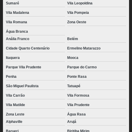
Sumaré
Vila Leopoldina
distribuidora de pão de queijo gourmet congelado Santana de Parnaíba
Vila Madalena
Vila Pompeia
pão de queijo palito congelado Pirapora do Bom Jesus
Vila Romana
Zona Oeste
pães de queijo caseiro congelado Belém
Água Branca
distribuidora de pão de queijo congelado atacado Vila Nova Conceição
Anália Franco
Belém
distribuidora de pão de queijo recheado congelado para revenda Água Azul
Cidade Quarto Centenário
Ermelino Matarazzo
preço de pão de queijo recheado congelado para revenda Tatuapé
Itaquera
Mooca
distribuidora de pão de queijo caseiro congelado Jardins
Parque Vila Prudente
Parque do Carmo
pão de queijo congelado 1kg Itaquera
Penha
Ponte Rasa
pão de queijo empanado congelado Água Azul
São Miguel Paulista
Tatuapé
Vila Carrão
Vila Formosa
pão de queijo empanado congelado Jardim Aracília
Vila Matilde
Vila Prudente
pão de queijo recheado com catupiry congelado valor Vila Madalena
Zona Leste
Água Rasa
pães de queijo congelado 1kg Brooklin
Alphaville
Arujá
pão de queijo gourmet congelado Cotia
Barueri
Biritiba Mirim