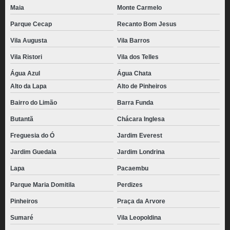
pão de queijo mineiro congelado valor Macedo
Maia
Monte Carmelo
pão de queijo congelado 1kg valor Jockey Club
Parque Cecap
Recanto Bom Jesus
preço de pão de queijo congelado 1kg Butantã
Vila Augusta
Vila Barros
Vila Ristori
Vila dos Telles
pão de queijo de parmesão congelado valor Osasco
Água Azul
Água Chata
pães de queijo palito congelado CECAP
Alto da Lapa
Alto de Pinheiros
preço de pão de queijo recheado congelado para revenda Jandira
Bairro do Limão
Barra Funda
pão de queijo chipa congelado Suzano
Butantã
Chácara Inglesa
distribuidora de pão de queijo congelado atacado Parque do Chaves
Freguesia do Ó
Jardim Everest
preço de pão de queijo congelado 1kg Brooklin
Jardim Guedala
Jardim Londrina
distribuidora de pão de queijo congelado atacado Parque do Chaves
Lapa
Pacaembu
pão de queijo de parmesão congelado Alto da Lapa
Parque Maria Domitila
Perdizes
preço de pão de queijo congelado atacado Carandiru
Pinheiros
Praça da Arvore
distribuidora de pão de queijo mineiro congelado Campinas
Sumaré
Vila Leopoldina