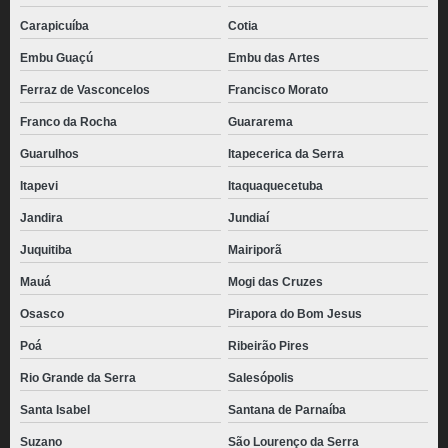
Carapicuíba
Cotia
pães de queijo empanado congelado Jardim Leonor
Embu Guaçú
Embu das Artes
pães de queijo recheado com catupiry congelado Parque do Chaves
Ferraz de Vasconcelos
Francisco Morato
pães de queijo mineiro congelado Jardim Everest
Franco da Rocha
Guararema
preço de pão de queijo empanado congelado Cidade Jardim
Guarulhos
Itapecerica da Serra
pães de queijo recheado congelado para revenda Vila Cordeiro
Itapevi
Itaquaquecetuba
distribuidora de pão de queijo caseiro congelado Saúde
Jandira
Jundiaí
pão de queijo recheado com catupiry congelado Região Metropolitana da
Baixada Santista
Juquitiba
Mairiporã
Mauá
Mogi das Cruzes
pão de queijo congelado 1kg Vila Mariana
Osasco
Pirapora do Bom Jesus
pão de queijo caseiro congelado Santa Cruz
Poá
Ribeirão Pires
distribuidora de pão de queijo de parmesão congelado Belém
Rio Grande da Serra
Salesópolis
pães de queijo congelado atacado CECAP
Santa Isabel
Santana de Parnaíba
pão de queijo congelado 1kg Granja Julieta
Suzano
São Lourenço da Serra