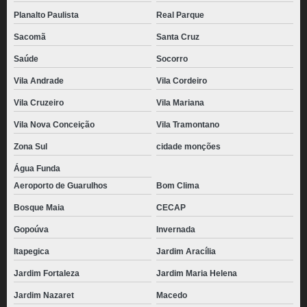
pães de queijo empanado congelado Mogi das Cruzes
Planalto Paulista
Real Parque
pão de queijo palito congelado Vila Leopoldina
Sacomã
Santa Cruz
pão de queijo gourmet congelado valor Caieras
Saúde
Socorro
distribuidora de pão de queijo recheado com catupiry congelado Vale do
Paraíba
Vila Andrade
Vila Cordeiro
Vila Cruzeiro
Vila Mariana
preço de pão de queijo mineiro congelado Ipiranga
Vila Nova Conceição
Vila Tramontano
pão de queijo congelado atacado Barro Branco
Zona Sul
cidade monções
distribuidora de pão de queijo de parmesão congelado Macedo
Água Funda
preço de pão de queijo recheado congelado para revenda Alto da Lapa
Aeroporto de Guarulhos
Bom Clima
pães de queijo palito congelado Maia
Bosque Maia
CECAP
pão de queijo mineiro congelado valor Jardim Aracília
Gopoúva
Invernada
distribuidora de pão de queijo gourmet congelado Ponte Rasa
Itapegica
Jardim Aracília
pão de queijo recheado congelado para revenda Itapevi
Jardim Fortaleza
Jardim Maria Helena
pão de queijo palito congelado valor Caieras
Jardim Nazaret
Macedo