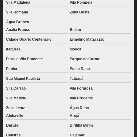
pão de queijo congelado atacado valor Caieras
Vila Madalena
Vila Pompeia
pão de queijo congelado atacado Itapegica
Vila Romana
Zona Oeste
pães de queijo congelado 1kg Vila Gustavo
Água Branca
Anália Franco
Belém
distribuidora de pão de queijo empanado congelado Vila Andrade
Cidade Quarto Centenário
Ermelino Matarazzo
pão de queijo chipa congelado valor Vila Albertina
Itaquera
Mooca
pão de queijo empanado congelado valor Lapa
Parque Vila Prudente
Parque do Carmo
distribuidora de pão de queijo gourmet congelado Vila Maria Alta
Penha
Ponte Rasa
pão de queijo caseiro congelado valor Bom Clima
São Miguel Paulista
Tatuapé
preço de pão de queijo palito congelado Água Chata
Vila Carrão
Vila Formosa
preço de pão de queijo de parmesão congelado Barueri
Vila Matilde
Vila Prudente
distribuidora de pão de queijo congelado 1kg Carapicuíba
Zona Leste
Água Rasa
pães de queijo congelado atacado Praça da Arvore
Alphaville
Arujá
Barueri
Biritiba Mirim
preço de pão de queijo caseiro congelado Vila Leopoldina
Caieiras
Cajamar
pão de queijo de parmesão congelado Santa Teresinha