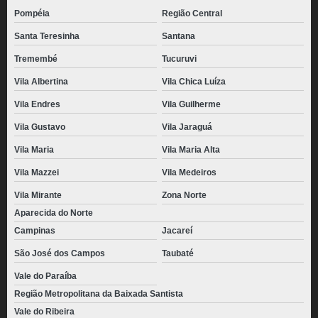
preço de pão de queijo chipa congelado Santo André
Pompéia
Região Central
pão de queijo empanado congelado valor Barueri
Santa Teresinha
Santana
distribuidora de pão de queijo recheado congelado para revenda Vila
Tremembé
Tucuruvi
Guilherme
Vila Albertina
Vila Chica Luíza
distribuidora de pão de queijo chipa congelado Parque Cecap
Vila Endres
Vila Guilherme
distribuidora de pão de queijo palito congelado Jardim Londrina
Vila Gustavo
Vila Jaraguá
pão de queijo recheado congelado para revenda Jardim Nazaret
Vila Maria
Vila Maria Alta
pão de queijo caseiro congelado valor Lapa
Vila Mazzei
Vila Medeiros
pães de queijo chipa congelado Granja Julieta
Vila Mirante
Zona Norte
preço de pão de queijo recheado com catupiry congelado Vila Augusta
Aparecida do Norte
Campinas
Jacareí
São José dos Campos
Taubaté
Vale do Paraíba
Região Metropolitana da Baixada Santista
Vale do Ribeira