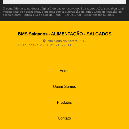
O conteúdo do texto desta página é de direito reservado. Sua reprodução, parcial ou total,
mesmo citando nossos links, é proibida sem a autorização do autor. Crime de violação de
direito autoral – artigo 184 do Código Penal –
Lei 9610/98 - Lei de direitos autorais
.
BMS Salgados - ALIMENTAÇÃO - SALGADOS
Rua Salto do Itararé , 51 -
Guarulhos - SP - CEP: 07132-130
(11) 2812-2725
(11)
94916-9730
vendas@boamassasalgados.com.br
Home
Quem Somos
Produtos
Contato