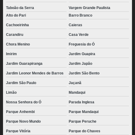
pão de queijo recheado congelado para revenda valor Poá
Taboão da Serra
Vargem Grande Paulista
pão de queijo de parmesão congelado valor Jardim Leonor
Alto do Pari
Barro Branco
pães de queijo caseiro congelado Parque Vitória
Cachoeirinha
Caieras
pão de queijo mineiro congelado Ribeirão Pires
Carandiru
Casa Verde
pães de queijo caseiro congelado Vila Matilde
Chora Menino
Freguesia do Ó
distribuidora de pão de queijo palito congelado Bosque Maia
Imirim
Jardim Guapira
pão de queijo recheado com catupiry congelado Guarulhos
Jardim Guarapiranga
Jardim Japão
Jardim Leonor Mendes de Barros
Jardim São Bento
pão de queijo recheado com catupiry congelado valor Santo André
Jardim São Paulo
Jaçanã
distribuidora de pão de queijo chipa congelado Granja Julieta
Limão
Mandaqui
pães de queijo gourmet congelado Pompéia
Nossa Senhora do Ó
Parada Inglesa
pão de queijo gourmet congelado Chora Menino
Parque Anhembi
Parque Mandaqui
distribuidora de pão de queijo recheado com catupiry congelado Jardim
Everest
Parque Novo Mundo
Parque Peruche
pães de queijo gourmet congelado Butantã
Parque Vitória
Parque do Chaves