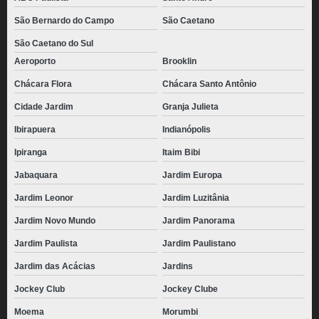
pães de queijo recheado com catupiry congelado Vila Madalena
São Bernardo do Campo
São Caetano
São Caetano do Sul
preço de pão de queijo de parmesão congelado CECAP
Aeroporto
Brooklin
pão de queijo recheado com catupiry congelado valor Pirapora do Bom
Jesus
Chácara Flora
Chácara Santo Antônio
preço de pão de queijo mineiro congelado Chácara Inglesa
Cidade Jardim
Granja Julieta
pães de queijo congelado 1kg Pinheiros
Ibirapuera
Indianópolis
preço de pão de queijo recheado com catupiry congelado CECAP
Ipiranga
Itaim Bibi
pães de queijo recheado congelado para revenda Ribeirão Pires
Jabaquara
Jardim Europa
Jardim Leonor
Jardim Luzitânia
distribuidora de pão de queijo empanado congelado Jardim Everest
Jardim Novo Mundo
Jardim Panorama
preço de pão de queijo palito congelado Parque Vila Prudente
Jardim Paulista
Jardim Paulistano
preço de pão de queijo empanado congelado Socorro
Jardim das Acácias
Jardins
preço de pão de queijo congelado atacado Jardim Leonor
Jockey Club
Jockey Clube
pães de queijo mineiro congelado Sumaré
Moema
Morumbi