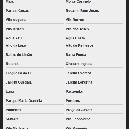
Maia
Monte Carmelo
fornecedor de pão de batata recheado congelado Água Funda
Parque Cecap
Recanto Bom Jesus
quanto custa pão de batata para distribuidora Bosque Maia
Vila Augusta
Vila Barros
pão de batata congelado para revenda valor Gopoúva
Vila Ristori
Vila dos Telles
fornecedor de pão de batata recheado congelado Biritiba Mirim
Água Azul
Água Chata
Alto da Lapa
Alto de Pinheiros
pão de batata com requeijão congelado valor Zona Oeste
Bairro do Limão
Barra Funda
fornecedor de pão de batata com requeijão Jardim Everest
Butantã
Chácara Inglesa
pães de batata congelado no atacado Vila Augusta
Freguesia do Ó
Jardim Everest
pão de batata congelado valor Zona Norte
Jardim Guedala
Jardim Londrina
pão de batata para lanchonete Parque Mandaqui
Lapa
Pacaembu
fornecedor de pão de batata congelado Vila Prudente
Parque Maria Domitila
Perdizes
pães de batata para lanchonete Pinheiros
Pinheiros
Praça da Arvore
pão de batata com catupiry congelado valor Biritiba Mirim
Sumaré
Vila Leopoldina
quanto custa pão de batata congelado para revenda Jockey Club
Vila Madalena
Vila Pompeia