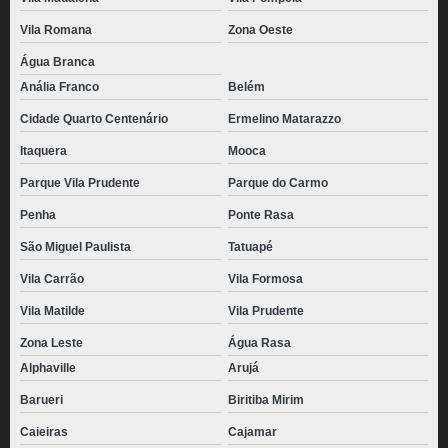
pão de batata recheado valor Jardim São Paulo
Vila Romana
Zona Oeste
pão de batata recheado congelado Chácara Flora
Água Branca
Anália Franco
Belém
pães de batata com requeijão congelado Itapecerica da Serra
Cidade Quarto Centenário
Ermelino Matarazzo
quanto custa pão de batata congelado no atacado Parque Anhembi
Itaquera
Mooca
pão de batata recheado Chácara Inglesa
Parque Vila Prudente
Parque do Carmo
pão de batata com requeijão valor Caieras
Penha
Ponte Rasa
fornecedor de pão de batata recheado Carapicuíba
São Miguel Paulista
Tatuapé
pão de batata com catupiry congelado Santa Isabel
Vila Carrão
Vila Formosa
pão de batata com requeijão Planalto Paulista
Vila Matilde
Vila Prudente
fornecedor de pão batata congelado Itapevi
Zona Leste
Água Rasa
pão de batata para distribuidora Cajamar
Alphaville
Arujá
pão batata congelado valor Taboão da Serra
Barueri
Biritiba Mirim
fornecedor de pão de batata para lanchonete Ferraz de Vasconcelos
Caieiras
Cajamar