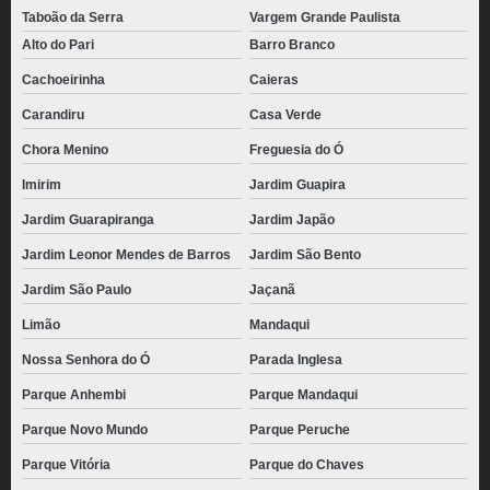
pão de batata com catupiry congelado Barra Funda
Taboão da Serra
Vargem Grande Paulista
Alto do Pari
Barro Branco
pão batata congelado valor Jardim Fortaleza
Cachoeirinha
Caieras
quanto custa pão batata congelado Alphaville
Carandiru
Casa Verde
quanto custa pão de batata recheado Cotia
Chora Menino
Freguesia do Ó
pão de batata com catupiry congelado valor Juquitiba
Imirim
Jardim Guapira
pão de batata recheado congelado valor Ibirapuera
Jardim Guarapiranga
Jardim Japão
pão de batata congelado valor Sacomã
Jardim Leonor Mendes de Barros
Jardim São Bento
quanto custa pão de batata com requeijão congelado São Caetano
Jardim São Paulo
Jaçanã
quanto custa pão batata congelado Água Chata
Limão
Mandaqui
quanto custa pão de batata com catupiry congelado Tatuapé
Nossa Senhora do Ó
Parada Inglesa
pão de batata recheado Santana de Parnaíba
Parque Anhembi
Parque Mandaqui
pão de batata com requeijão congelado valor Jardim Everest
Parque Novo Mundo
Parque Peruche
pães de batata recheado congelado Água Rasa
Parque Vitória
Parque do Chaves