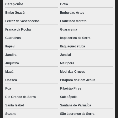
pães de batata com requeijão Vila Carrão
Carapicuíba
Cotia
pão de batata congelado para revenda Vila Matilde
Embu Guaçú
Embu das Artes
Ferraz de Vasconcelos
Francisco Morato
pão de batata congelado no atacado Vila Romana
Franco da Rocha
Guararema
fornecedor de pão de batata congelado Santana de Parnaíba
Guarulhos
Itapecerica da Serra
pão de batata para distribuidora valor Jardim Fortaleza
Itapevi
Itaquaquecetuba
quanto custa pão de batata congelado Vila Tramontano
Jandira
Jundiaí
pães de batata congelado Santa Cruz
Juquitiba
Mairiporã
fornecedor de pão de batata congelado para revenda Bom Clima
Mauá
Mogi das Cruzes
pães de batata com catupiry congelado Penha
Osasco
Pirapora do Bom Jesus
quanto custa pão de batata recheado congelado Praça da Arvore
Poá
Ribeirão Pires
pães batata congelado Barro Branco
Rio Grande da Serra
Salesópolis
quanto custa pão de batata com requeijão congelado Francisco Morato
Santa Isabel
Santana de Parnaíba
pão de batata com requeijão Alto de Pinheiros
Suzano
São Lourenço da Serra