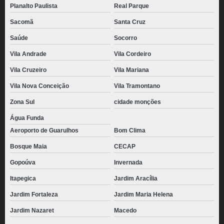
Planalto Paulista
Real Parque
pão de batata congelado para revenda Monte Carmelo
Sacomã
Santa Cruz
pães de batata para lanchonete Mogi das Cruzes
Saúde
Socorro
pães de batata recheado congelado Franco da Rocha
Vila Andrade
Vila Cordeiro
pão de batata com requeijão valor Mauá
Vila Cruzeiro
Vila Mariana
pães de batata recheado Pacaembu
Vila Nova Conceição
Vila Tramontano
fornecedor de pão de batata com requeijão congelado Jardim Paulista
Zona Sul
cidade monções
fornecedor de pão de batata para lanchonete Vila Andrade
Água Funda
Aeroporto de Guarulhos
Bom Clima
pães de batata congelado Jardim Leonor
Bosque Maia
CECAP
quanto custa pão de batata recheado congelado Jabaquara
Gopoúva
Invernada
pão de batata para lanchonete valor Salesópolis
Itapegica
Jardim Aracília
quanto custa pão de batata recheado Indianópolis
Jardim Fortaleza
Jardim Maria Helena
quanto custa pão de batata para lanchonete Mairiporã
Jardim Nazaret
Macedo
quanto custa pão de batata com requeijão Alto da Lapa