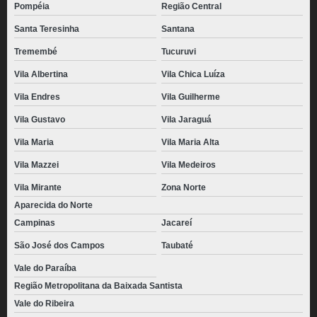
pão de batata com requeijão congelado Zona Sul
Pompéia
Região Central
quanto custa pão de batata congelado Vila Mariana
Santa Teresinha
Santana
pães de batata para distribuidora Itaquaquecetuba
Tremembé
Tucuruvi
fornecedor de pão de batata para distribuidora Jardim Guedala
Vila Albertina
Vila Chica Luíza
Vila Endres
Vila Guilherme
pães de batata congelado no atacado Saúde
Vila Gustavo
Vila Jaraguá
pão batata congelado Chácara Inglesa
Vila Maria
Vila Maria Alta
pão de batata congelado no atacado Alto do Pari
Vila Mazzei
Vila Medeiros
Vila Mirante
Zona Norte
Aparecida do Norte
Campinas
Jacareí
São José dos Campos
Taubaté
Vale do Paraíba
Região Metropolitana da Baixada Santista
Vale do Ribeira