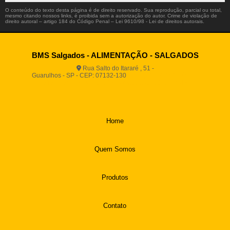
O conteúdo do texto desta página é de direito reservado. Sua reprodução, parcial ou total,
mesmo citando nossos links, é proibida sem a autorização do autor. Crime de violação de
direito autoral – artigo 184 do Código Penal –
Lei 9610/98 - Lei de direitos autorais
.
BMS Salgados - ALIMENTAÇÃO - SALGADOS
Rua Salto do Itararé , 51 -
Guarulhos - SP - CEP: 07132-130
(11) 2812-2725
(11)
94916-9730
vendas@boamassasalgados.com.br
Home
Quem Somos
Produtos
Contato