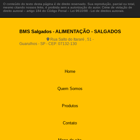
O conteúdo do texto desta página é de direito reservado. Sua reprodução, parcial ou total,
mesmo citando nossos links, é proibida sem a autorização do autor. Crime de violação de
direito autoral – artigo 184 do Código Penal –
Lei 9610/98 - Lei de direitos autorais
.
BMS Salgados - ALIMENTAÇÃO - SALGADOS
Rua Salto do Itararé , 51 -
Guarulhos - SP - CEP: 07132-130
(11) 2812-2725
(11)
94916-9730
vendas@boamassasalgados.com.br
Home
Quem Somos
Produtos
Contato