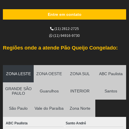
Entre em contato
(11) 2812-2725
(11) 94916-9730
Regiões onde a atende Pão Queijo Congelado:
ZONA LESTE
ZONA OESTE
ZONA SUL
ABC Paulista
GRANDE SÃO
Guarulhos
INTERIOR
Santos
PAULO
São Paulo
Vale do Paraíba
Zona Norte
ABC Paulista
Santo André