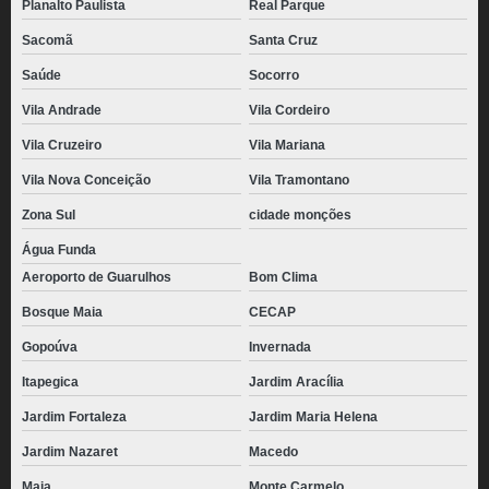
Planalto Paulista
Real Parque
Sacomã
Santa Cruz
Saúde
Socorro
Vila Andrade
Vila Cordeiro
Vila Cruzeiro
Vila Mariana
Vila Nova Conceição
Vila Tramontano
Zona Sul
cidade monções
Água Funda
Aeroporto de Guarulhos
Bom Clima
Bosque Maia
CECAP
Gopoúva
Invernada
Itapegica
Jardim Aracília
Jardim Fortaleza
Jardim Maria Helena
Jardim Nazaret
Macedo
Maia
Monte Carmelo