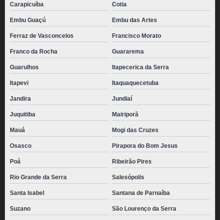
Carapicuíba
Cotia
Embu Guaçú
Embu das Artes
Ferraz de Vasconcelos
Francisco Morato
Franco da Rocha
Guararema
Guarulhos
Itapecerica da Serra
Itapevi
Itaquaquecetuba
Jandira
Jundiaí
Juquitiba
Mairiporã
Mauá
Mogi das Cruzes
Osasco
Pirapora do Bom Jesus
Poá
Ribeirão Pires
Rio Grande da Serra
Salesópolis
Santa Isabel
Santana de Parnaíba
Suzano
São Lourenço da Serra