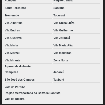
Pompéia
Região Central
Santa Teresinha
Santana
Tremembé
Tucuruvi
Vila Albertina
Vila Chica Luíza
Vila Endres
Vila Guilherme
Vila Gustavo
Vila Jaraguá
Vila Maria
Vila Maria Alta
Vila Mazzei
Vila Medeiros
Vila Mirante
Zona Norte
Aparecida do Norte
Campinas
Jacareí
São José dos Campos
Taubaté
Vale do Paraíba
Região Metropolitana da Baixada Santista
Vale do Ribeira