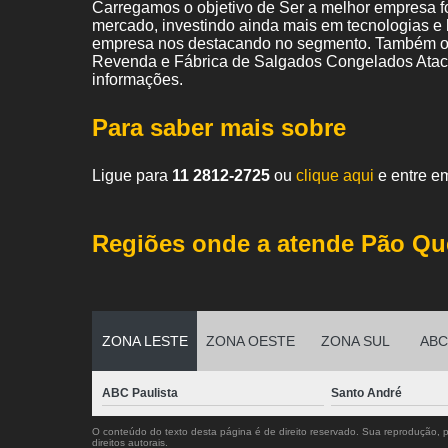
Carregamos o objetivo de Ser a melhor empresa f
mercado, investindo ainda mais em tecnologias e
empresa nos destacando no segmento. Também of
Revenda e Fábrica de Salgados Congelados Ataca
informações.
Para saber mais sobre
Ligue para
11 2812-2725
ou
clique aqui
e entre em
Regiões onde a atende Pão Qu
ZONA LESTE
ZONA OESTE
ZONA SUL
ABC 
ABC Paulista
Santo André
O conteúdo do texto desta página é de direito reservado. Sua reprodução, pa
direitos autorais
.