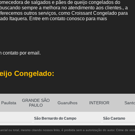
ornecedora de salgados e pães de queijo congelados do
 buscando sempre a melhora no atendimento aos clientes., a
erecemos outros serviços, como Croissant Congelado para
do Itaquera. Entre em contato conosco para mais
 contato por email.
eijo Congelado:
GRANDE SÃO
Paulista
Guarulhos
INTERIOR
Sant
PAULO
São Bernardo do Campo
São Caetano
rcial ou total, mesmo citando nossos links, é proibida sem a autorização do autor. Crime de viol