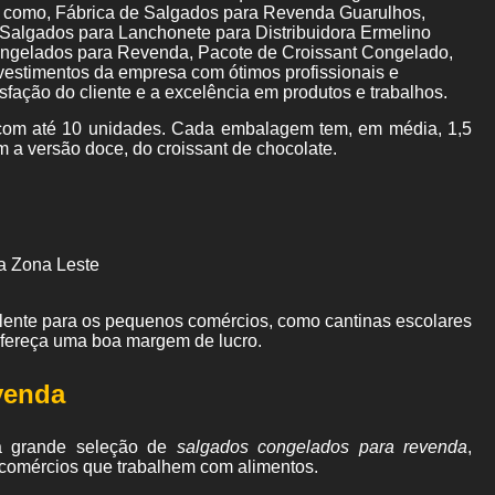
 como, Fábrica de Salgados para Revenda Guarulhos,
Salgados para Lanchonete para Distribuidora Ermelino
ngelados para Revenda, Pacote de Croissant Congelado,
nvestimentos da empresa com ótimos profissionais e
fação do cliente e a excelência em produtos e trabalhos.
om até 10 unidades. Cada embalagem tem, em média, 1,5
m a versão doce, do croissant de chocolate.
a Zona Leste
elente para os pequenos comércios, como cantinas escolares
ofereça uma boa margem de lucro.
venda
a grande seleção de
salgados congelados para revenda
,
os comércios que trabalhem com alimentos.