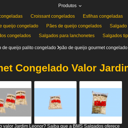
Produtos
congeladas
Croissant congelados
Esfihas congeladas
e queijo congelado
Pães de queijo congelados
Salgado 
dos congelados
Salgados para lanchonetes
Salgados ti
 de queijo palito congelado
pão de queijo gourmet congelado
et Congelado Valor Jard
o valor Jardim Leonor? Saiba que a BMS Salgados oferece