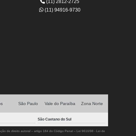
(11) 2812-2725
(11) 94916-9730
os
São Paulo
Vale do Paraíba
Zona Norte
São Caetano do Sul
ação de direito autoral – artigo 184 do Código Penal –
Lei 9610/98 - Lei de