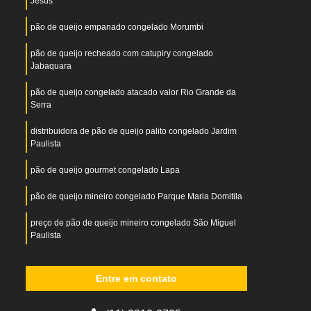
Jesus
pão de queijo empanado congelado Morumbi
pão de queijo recheado com catupiry congelado
Jabaquara
pão de queijo congelado atacado valor Rio Grande da
Serra
distribuidora de pão de queijo palito congelado Jardim
Paulista
pão de queijo gourmet congelado Lapa
pão de queijo mineiro congelado Parque Maria Domitila
preço de pão de queijo mineiro congelado São Miguel
Paulista
pão de queijo caseiro congelado valor Jockey Clube
Entre em contato
pão de queijo congelado atacado valor Vargem Grande
Paulista