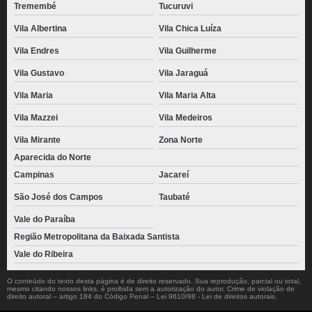
Tremembé
Tucuruvi
Vila Albertina
Vila Chica Luíza
Vila Endres
Vila Guilherme
Vila Gustavo
Vila Jaraguá
Vila Maria
Vila Maria Alta
Vila Mazzei
Vila Medeiros
Vila Mirante
Zona Norte
Aparecida do Norte
Campinas
Jacareí
São José dos Campos
Taubaté
Vale do Paraíba
Região Metropolitana da Baixada Santista
Vale do Ribeira
O conteúdo do texto desta página é de direito reservado. Sua reprodução, parcial ou total,
mesmo citando nossos links, é proibida sem a autorização do autor. Crime de violação de
direito autoral – artigo 184 do Código Penal –
Lei 9610/98 - Lei de direitos autorais
.