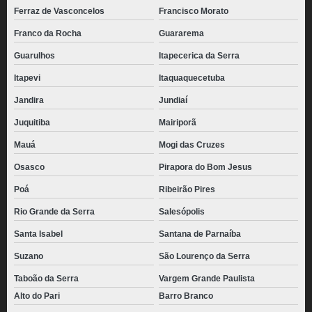
Ferraz de Vasconcelos
Francisco Morato
Franco da Rocha
Guararema
Guarulhos
Itapecerica da Serra
Itapevi
Itaquaquecetuba
Jandira
Jundiaí
Juquitiba
Mairiporã
Mauá
Mogi das Cruzes
Osasco
Pirapora do Bom Jesus
Poá
Ribeirão Pires
Rio Grande da Serra
Salesópolis
Santa Isabel
Santana de Parnaíba
Suzano
São Lourenço da Serra
Taboão da Serra
Vargem Grande Paulista
Alto do Pari
Barro Branco