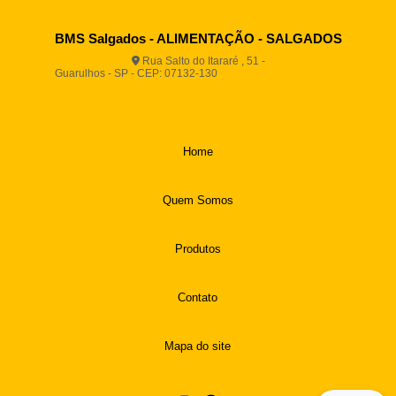
BMS Salgados - ALIMENTAÇÃO - SALGADOS
Rua Salto do Itararé , 51 -
Guarulhos - SP - CEP: 07132-130
(11) 2812-2725
(11)
94916-9730
vendas@boamassasalgados.com.br
Home
Quem Somos
Produtos
Contato
Mapa do site