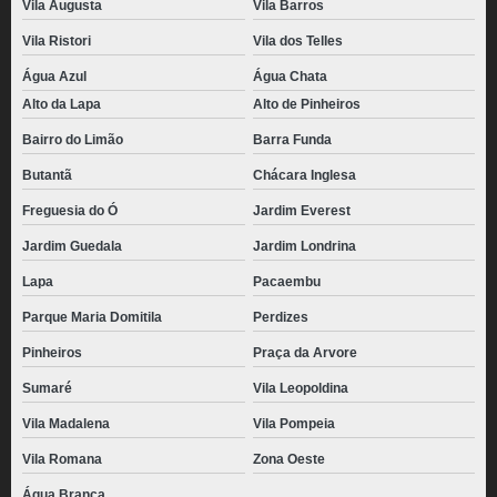
Vila Augusta
Vila Barros
Vila Ristori
Vila dos Telles
Água Azul
Água Chata
Alto da Lapa
Alto de Pinheiros
Bairro do Limão
Barra Funda
Butantã
Chácara Inglesa
Freguesia do Ó
Jardim Everest
Jardim Guedala
Jardim Londrina
Lapa
Pacaembu
Parque Maria Domitila
Perdizes
Pinheiros
Praça da Arvore
Sumaré
Vila Leopoldina
Vila Madalena
Vila Pompeia
Vila Romana
Zona Oeste
Água Branca