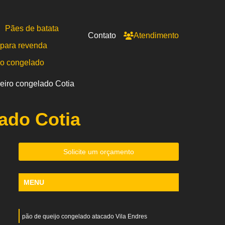
Pães de batata
Contato
Atendimento
para revenda
po congelado
seiro congelado Cotia
ado Cotia
Solicite um orçamento
MENU
pão de queijo congelado atacado Vila Endres