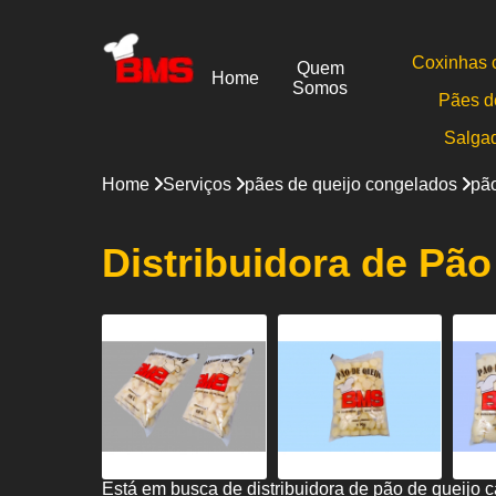
Coxinhas 
Quem
Home
Somos
Pães d
Salga
Home
Serviços
pães de queijo congelados
pão
Distribuidora de Pã
Está em busca de distribuidora de pão de queijo 