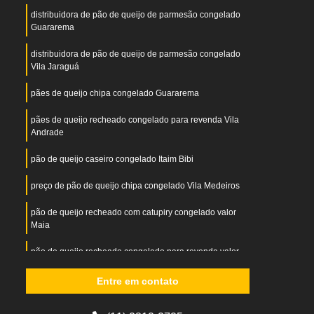
distribuidora de pão de queijo de parmesão congelado
Guararema
distribuidora de pão de queijo de parmesão congelado
Vila Jaraguá
pães de queijo chipa congelado Guararema
pães de queijo recheado congelado para revenda Vila
Andrade
pão de queijo caseiro congelado Itaim Bibi
preço de pão de queijo chipa congelado Vila Medeiros
pão de queijo recheado com catupiry congelado valor
Maia
pão de queijo recheado congelado para revenda valor
Jandira
Entre em contato
distribuidora de pão de queijo chipa congelado Nossa
Senhora do Ó