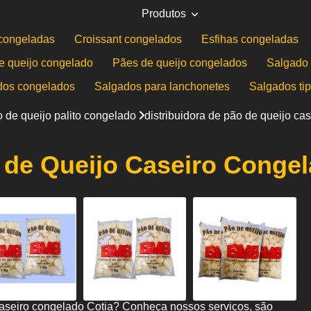
Produtos
congeladas
Croissant congelados
Esfihas congeladas
e queijo congelado
Pães de queijo congelados
Salgado 
dos congelados
Salgados para lanchonetes
Salgados ti
 de queijo palito congelado
distribuidora de pão de queijo ca
o de Queijo Caseiro Congel
caseiro congelado Cotia? Conheça nossos serviços, são