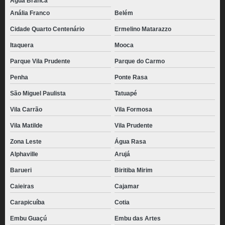
Água Branca
Anália Franco
Belém
Cidade Quarto Centenário
Ermelino Matarazzo
Itaquera
Mooca
Parque Vila Prudente
Parque do Carmo
Penha
Ponte Rasa
São Miguel Paulista
Tatuapé
Vila Carrão
Vila Formosa
Vila Matilde
Vila Prudente
Zona Leste
Água Rasa
Alphaville
Arujá
Barueri
Biritiba Mirim
Caieiras
Cajamar
Carapicuíba
Cotia
Embu Guaçú
Embu das Artes