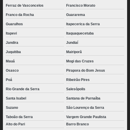
Ferraz de Vasconcelos
Francisco Morato
Franco da Rocha
Guararema
Guarulhos
Itapecerica da Serra
Itapevi
Itaquaquecetuba
Jandira
Jundiaí
Juquitiba
Mairiporã
Mauá
Mogi das Cruzes
Osasco
Pirapora do Bom Jesus
Poá
Ribeirão Pires
Rio Grande da Serra
Salesópolis
Santa Isabel
Santana de Parnaíba
Suzano
São Lourenço da Serra
Taboão da Serra
Vargem Grande Paulista
Alto do Pari
Barro Branco