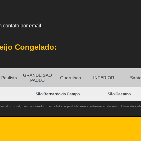
 contato por email.
eijo Congelado:
GRANDE SÃO
Paulista
Guarulhos
INTERIOR
Sant
PAULO
São Bernardo do Campo
São Caetano
rcial ou total, mesmo citando nossos links, é proibida sem a autorização do autor. Crime de viol