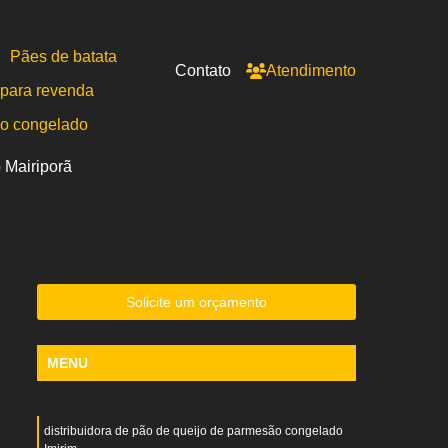
Pães de batata
Contato
Atendimento
para revenda
po congelado
 Mairiporã
Solicite um orçamento
MENU
distribuidora de pão de queijo de parmesão congelado