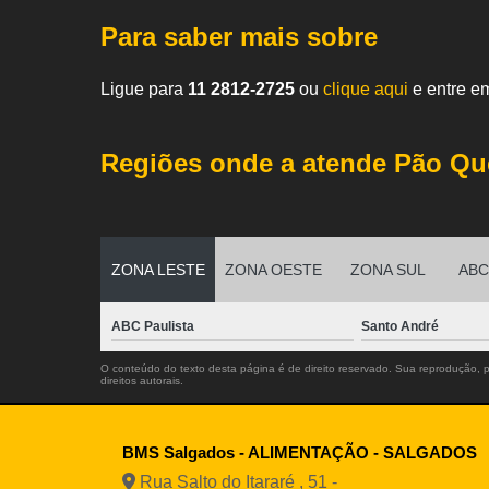
Para saber mais sobre
Ligue para
11 2812-2725
ou
clique aqui
e entre em
Regiões onde a atende Pão Qu
ZONA LESTE
ZONA OESTE
ZONA SUL
ABC 
ABC Paulista
Santo André
O conteúdo do texto desta página é de direito reservado. Sua reprodução, pa
direitos autorais
.
BMS Salgados - ALIMENTAÇÃO - SALGADOS
Rua Salto do Itararé , 51 -