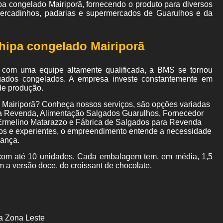
a congelado Mairiporã, fornecendo o produto para diversos
mercadinhos, padarias e supermercados de Guarulhos e da
hipa congelado Mairiporã
 com uma equipe altamente qualificada, a BMS se tornou
gados congelados. A empresa investe constantemente em
de produção.
 Mairiporã? Conheça nossos serviços, são opções variadas
 Revenda, Alimentação Salgados Guarulhos, Fornecedor
 Ermelino Matarazzo e Fábrica de Salgados para Revenda
dos e experientes, o empreendimento entende a necessidade
iança.
om até 10 unidades. Cada embalagem tem, em média, 1,5
m a versão doce, do croissant de chocolate.
a Zona Leste