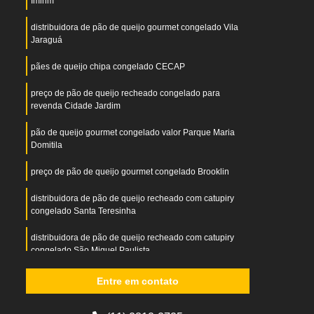
Imirim
distribuidora de pão de queijo gourmet congelado Vila
Jaraguá
pães de queijo chipa congelado CECAP
preço de pão de queijo recheado congelado para
revenda Cidade Jardim
pão de queijo gourmet congelado valor Parque Maria
Domitila
preço de pão de queijo gourmet congelado Brooklin
distribuidora de pão de queijo recheado com catupiry
congelado Santa Teresinha
distribuidora de pão de queijo recheado com catupiry
congelado São Miguel Paulista
pão de queijo caseiro congelado Ribeirão Pires
Entre em contato
pães de queijo recheado com catupiry congelado Lapa