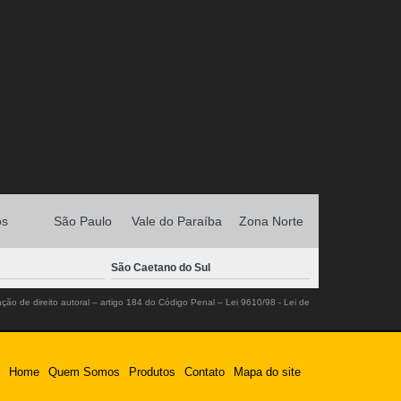
os
São Paulo
Vale do Paraíba
Zona Norte
São Caetano do Sul
ação de direito autoral – artigo 184 do Código Penal –
Lei 9610/98 - Lei de
Home
Quem Somos
Produtos
Contato
Mapa do site