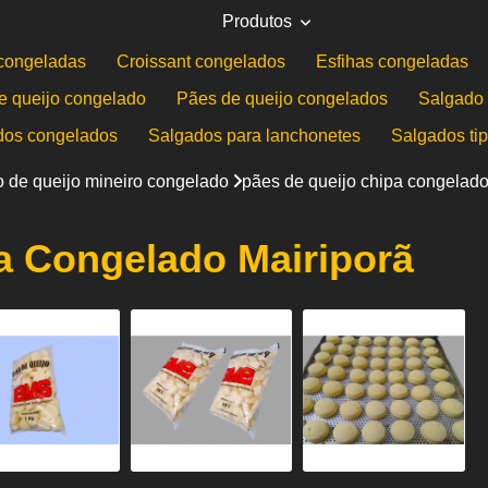
Produtos
congeladas
Croissant congelados
Esfihas congeladas
e queijo congelado
Pães de queijo congelados
Salgado 
dos congelados
Salgados para lanchonetes
Salgados ti
 de queijo mineiro congelado
pães de queijo chipa congelado
a Congelado Mairiporã