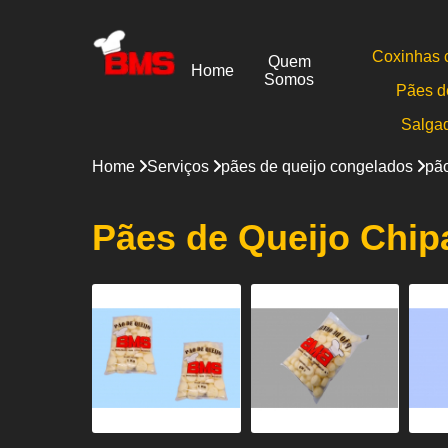
Coxinhas 
Quem
Home
Somos
Pães d
Salga
Home
Serviços
pães de queijo congelados
pão
Pães de Queijo Chip