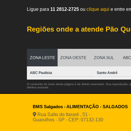
Ligue para
11 2812-2725
ou
clique aqui
e entre em
Regiões onde a atende Pão Qu
ZONA LESTE
ZONA OESTE
ZONA SUL
ABC 
ABC Paulista
Santo André
O conteúdo do texto desta página é de direito reservado. Sua reprodução, pa
direitos autorais
.
BMS Salgados - ALIMENTAÇÃO - SALGADOS
Rua Salto do Itararé , 51 -
Guarulhos - SP - CEP: 07132-130
(11) 2812
94916-9730
vendas@boamassasalgados.co