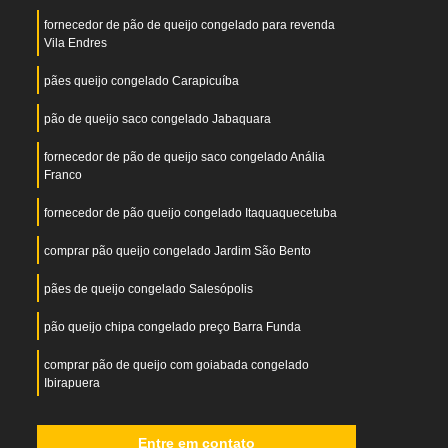
fornecedor de pão de queijo congelado para revenda
Vila Endres
pães queijo congelado Carapicuíba
pão de queijo saco congelado Jabaquara
fornecedor de pão de queijo saco congelado Anália
Franco
fornecedor de pão queijo congelado Itaquaquecetuba
comprar pão queijo congelado Jardim São Bento
pães de queijo congelado Salesópolis
pão queijo chipa congelado preço Barra Funda
comprar pão de queijo com goiabada congelado
Ibirapuera
comprar pão de queijo congelado para vender Belém
Entre em contato