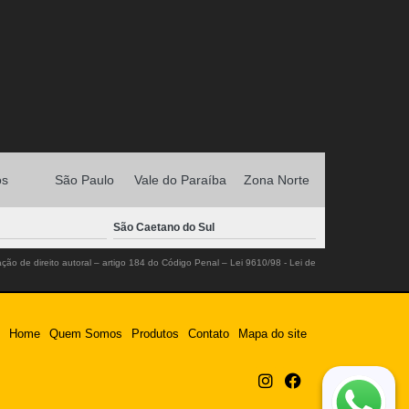
os
São Paulo
Vale do Paraíba
Zona Norte
São Caetano do Sul
ação de direito autoral – artigo 184 do Código Penal –
Lei 9610/98 - Lei de
Home
Quem Somos
Produtos
Contato
Mapa do site