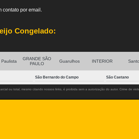
 contato por email.
eijo Congelado:
GRANDE SÃO
Paulista
Guarulhos
INTERIOR
Sant
PAULO
São Bernardo do Campo
São Caetano
rcial ou total, mesmo citando nossos links, é proibida sem a autorização do autor. Crime de viol
-2725
(11)
m.br