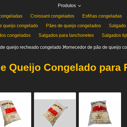
Produtos
congeladas
Croissant congelados
Esfihas congeladas
e queijo congelado
Pães de queijo congelados
Salgado 
dos congelados
Salgados para lanchonetes
Salgados ti
de queijo recheado congelado
fornecedor de pão de queijo c
e Queijo Congelado para 