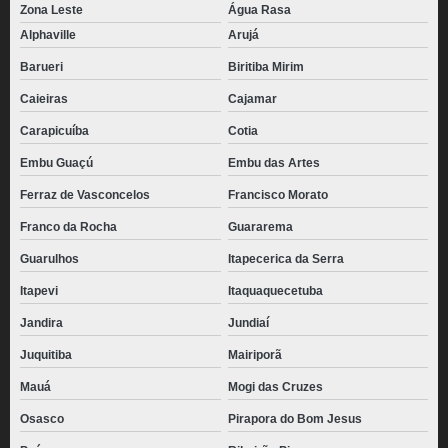
Zona Leste
Água Rasa
Alphaville
Arujá
Barueri
Biritiba Mirim
Caieiras
Cajamar
Carapicuíba
Cotia
Embu Guaçú
Embu das Artes
Ferraz de Vasconcelos
Francisco Morato
Franco da Rocha
Guararema
Guarulhos
Itapecerica da Serra
Itapevi
Itaquaquecetuba
Jandira
Jundiaí
Juquitiba
Mairiporã
Mauá
Mogi das Cruzes
Osasco
Pirapora do Bom Jesus