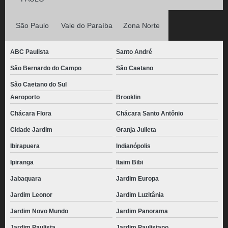
São Paulo
Vale do Paraíba
Zona Norte
ABC Paulista
Santo André
São Bernardo do Campo
São Caetano
São Caetano do Sul
Aeroporto
Brooklin
Chácara Flora
Chácara Santo Antônio
Cidade Jardim
Granja Julieta
Ibirapuera
Indianópolis
Ipiranga
Itaim Bibi
Jabaquara
Jardim Europa
Jardim Leonor
Jardim Luzitânia
Jardim Novo Mundo
Jardim Panorama
Jardim Paulista
Jardim Paulistano