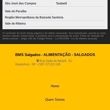
São José dos Campos
Taubaté
Vale do Paraíba
Região Metropolitana da Baixada Santista
Vale do Ribeira
O conteúdo do texto desta página é de direito reservado. Sua reprodução, parcial ou total,
mesmo citando nossos links, é proibida sem a autorização do autor. Crime de violação de
direito autoral – artigo 184 do Código Penal –
Lei 9610/98 - Lei de direitos autorais
.
BMS Salgados - ALIMENTAÇÃO - SALGADOS
Rua Salto do Itararé , 51 -
Guarulhos - SP - CEP: 07132-130
(11) 2812-2725
(11)
94916-9730
vendas@boamassasalgados.com.br
Home
Quem Somos