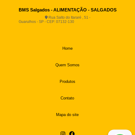
BMS Salgados - ALIMENTAÇÃO - SALGADOS
Rua Salto do Itararé , 51 -
Guarulhos - SP - CEP: 07132-130
(11) 2812-2725
(11)
94916-9730
vendas@boamassasalgados.com.br
Home
Quem Somos
Produtos
Contato
Mapa do site