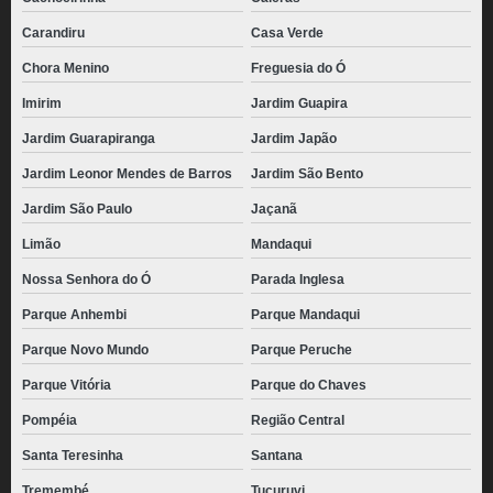
Carandiru
Casa Verde
Chora Menino
Freguesia do Ó
Imirim
Jardim Guapira
Jardim Guarapiranga
Jardim Japão
Jardim Leonor Mendes de Barros
Jardim São Bento
Jardim São Paulo
Jaçanã
Limão
Mandaqui
Nossa Senhora do Ó
Parada Inglesa
Parque Anhembi
Parque Mandaqui
Parque Novo Mundo
Parque Peruche
Parque Vitória
Parque do Chaves
Pompéia
Região Central
Santa Teresinha
Santana
Tremembé
Tucuruvi