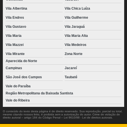
Vila Albertina
Vila Chica Luíza
Vila Endres
Vila Guilherme
Vila Gustavo
Vila Jaraguá
Vila Maria
Vila Maria Alta
Vila Mazzei
Vila Medeiros
Vila Mirante
Zona Norte
Aparecida do Norte
Campinas
Jacareí
São José dos Campos
Taubaté
Vale do Paraíba
Região Metropolitana da Baixada Santista
Vale do Ribeira
O conteúdo do texto desta página é de direito reservado. Sua reprodução, parcial ou total,
mesmo citando nossos links, é proibida sem a autorização do autor. Crime de violação de
direito autoral – artigo 184 do Código Penal –
Lei 9610/98 - Lei de direitos autorais
.