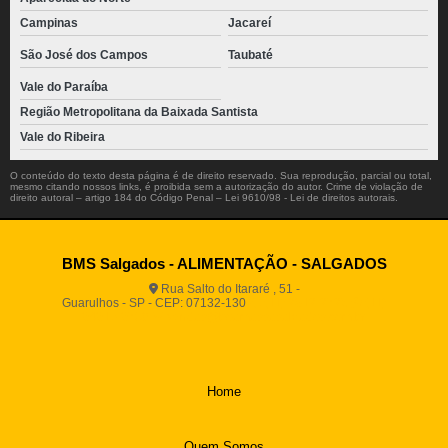
Campinas
Jacareí
São José dos Campos
Taubaté
Vale do Paraíba
Região Metropolitana da Baixada Santista
Vale do Ribeira
O conteúdo do texto desta página é de direito reservado. Sua reprodução, parcial ou total,
mesmo citando nossos links, é proibida sem a autorização do autor. Crime de violação de
direito autoral – artigo 184 do Código Penal –
Lei 9610/98 - Lei de direitos autorais
.
BMS Salgados - ALIMENTAÇÃO - SALGADOS
Rua Salto do Itararé , 51 -
Guarulhos - SP - CEP: 07132-130
(11) 2812-2725
(11)
94916-9730
vendas@boamassasalgados.com.br
Home
Quem Somos