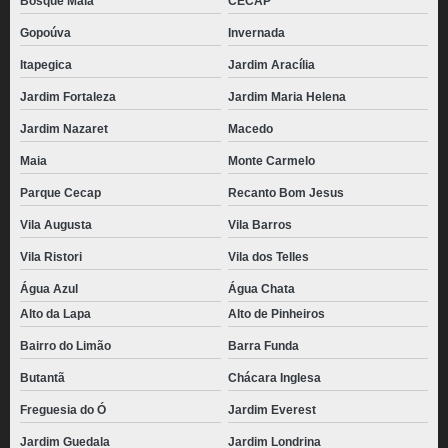
Bosque Maia
CECAP
Gopoúva
Invernada
Itapegica
Jardim Aracília
Jardim Fortaleza
Jardim Maria Helena
Jardim Nazaret
Macedo
Maia
Monte Carmelo
Parque Cecap
Recanto Bom Jesus
Vila Augusta
Vila Barros
Vila Ristori
Vila dos Telles
Água Azul
Água Chata
Alto da Lapa
Alto de Pinheiros
Bairro do Limão
Barra Funda
Butantã
Chácara Inglesa
Freguesia do Ó
Jardim Everest
Jardim Guedala
Jardim Londrina