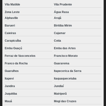
Vila Matilde
Vila Prudente
Zona Leste
Água Rasa
Alphaville
Arujá
Barueri
Biritiba Mirim
Caieiras
Cajamar
Carapicuíba
Cotia
Embu Guaçú
Embu das Artes
Ferraz de Vasconcelos
Francisco Morato
Franco da Rocha
Guararema
Guarulhos
Itapecerica da Serra
Itapevi
Itaquaquecetuba
Jandira
Jundiaí
Juquitiba
Mairiporã
Mauá
Mogi das Cruzes