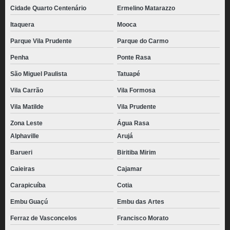
Cidade Quarto Centenário
Ermelino Matarazzo
Itaquera
Mooca
Parque Vila Prudente
Parque do Carmo
Penha
Ponte Rasa
São Miguel Paulista
Tatuapé
Vila Carrão
Vila Formosa
Vila Matilde
Vila Prudente
Zona Leste
Água Rasa
Alphaville
Arujá
Barueri
Biritiba Mirim
Caieiras
Cajamar
Carapicuíba
Cotia
Embu Guaçú
Embu das Artes
Ferraz de Vasconcelos
Francisco Morato