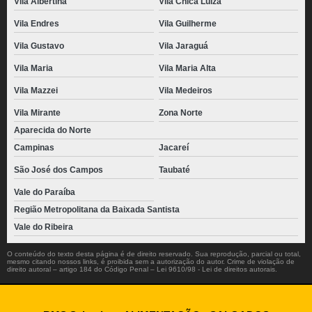
Vila Albertina
Vila Chica Luíza
Vila Endres
Vila Guilherme
Vila Gustavo
Vila Jaraguá
Vila Maria
Vila Maria Alta
Vila Mazzei
Vila Medeiros
Vila Mirante
Zona Norte
Aparecida do Norte
Campinas
Jacareí
São José dos Campos
Taubaté
Vale do Paraíba
Região Metropolitana da Baixada Santista
Vale do Ribeira
O conteúdo do texto desta página é de direito reservado. Sua reprodução, parcial ou total,
mesmo citando nossos links, é proibida sem a autorização do autor. Crime de violação de
direito autoral – artigo 184 do Código Penal –
Lei 9610/98 - Lei de direitos autorais
.