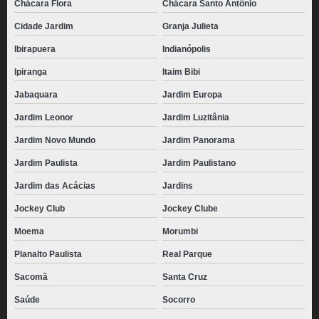
Chácara Flora
Chácara Santo Antônio
Cidade Jardim
Granja Julieta
Ibirapuera
Indianópolis
Ipiranga
Itaim Bibi
Jabaquara
Jardim Europa
Jardim Leonor
Jardim Luzitânia
Jardim Novo Mundo
Jardim Panorama
Jardim Paulista
Jardim Paulistano
Jardim das Acácias
Jardins
Jockey Club
Jockey Clube
Moema
Morumbi
Planalto Paulista
Real Parque
Sacomã
Santa Cruz
Saúde
Socorro