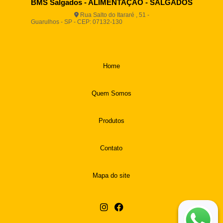
BMS Salgados - ALIMENTAÇÃO - SALGADOS
Rua Salto do Itararé , 51 -
Guarulhos - SP - CEP: 07132-130
(11) 2812-2725
(11)
94916-9730
vendas@boamassasalgados.com.br
Home
Quem Somos
Produtos
Contato
Mapa do site