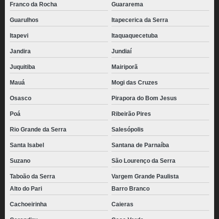
Franco da Rocha
Guararema
Guarulhos
Itapecerica da Serra
Itapevi
Itaquaquecetuba
Jandira
Jundiaí
Juquitiba
Mairiporã
Mauá
Mogi das Cruzes
Osasco
Pirapora do Bom Jesus
Poá
Ribeirão Pires
Rio Grande da Serra
Salesópolis
Santa Isabel
Santana de Parnaíba
Suzano
São Lourenço da Serra
Taboão da Serra
Vargem Grande Paulista
Alto do Pari
Barro Branco
Cachoeirinha
Caieras