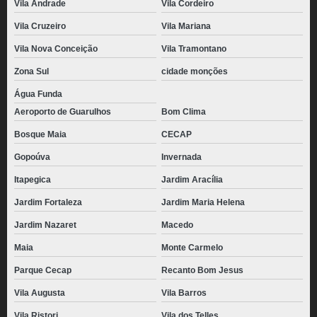
Vila Andrade
Vila Cordeiro
Vila Cruzeiro
Vila Mariana
Vila Nova Conceição
Vila Tramontano
Zona Sul
cidade monções
Água Funda
Aeroporto de Guarulhos
Bom Clima
Bosque Maia
CECAP
Gopoúva
Invernada
Itapegica
Jardim Aracília
Jardim Fortaleza
Jardim Maria Helena
Jardim Nazaret
Macedo
Maia
Monte Carmelo
Parque Cecap
Recanto Bom Jesus
Vila Augusta
Vila Barros
Vila Ristori
Vila dos Telles