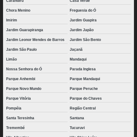
Carandiru
Casa Verde
Chora Menino
Freguesia do Ó
Imirim
Jardim Guapira
Jardim Guarapiranga
Jardim Japão
Jardim Leonor Mendes de Barros
Jardim São Bento
Jardim São Paulo
Jaçanã
Limão
Mandaqui
Nossa Senhora do Ó
Parada Inglesa
Parque Anhembi
Parque Mandaqui
Parque Novo Mundo
Parque Peruche
Parque Vitória
Parque do Chaves
Pompéia
Região Central
Santa Teresinha
Santana
Tremembé
Tucuruvi