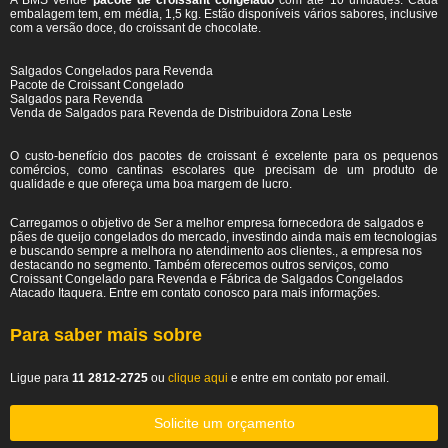
A BMS vende
pacote de croissant congelado
com até 10 unidades. Cada
embalagem tem, em média, 1,5 kg. Estão disponíveis vários sabores, inclusive
com a versão doce, do croissant de chocolate.
Salgados Congelados para Revenda
Pacote de Croissant Congelado
Salgados para Revenda
Venda de Salgados para Revenda de Distribuidora Zona Leste
O custo-benefício dos pacotes de croissant é excelente para os pequenos
comércios, como cantinas escolares que precisam de um produto de
qualidade e que ofereça uma boa margem de lucro.
Carregamos o objetivo de Ser a melhor empresa fornecedora de salgados e
pães de queijo congelados do mercado, investindo ainda mais em tecnologias
e buscando sempre a melhora no atendimento aos clientes., a empresa nos
destacando no segmento. Também oferecemos outros serviços, como
Croissant Congelado para Revenda e Fábrica de Salgados Congelados
Atacado Itaquera. Entre em contato conosco para mais informações.
Para saber mais sobre
Ligue para
11 2812-2725
ou
clique aqui
e entre em contato por email.
Solicite um orçamento