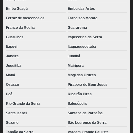
Embu Guaçú
Embu das Artes
Ferraz de Vasconcelos
Francisco Morato
Franco da Rocha
Guararema
Guarulhos
Itapecerica da Serra
Itapevi
Itaquaquecetuba
Jandira
Jundiaí
Juquitiba
Mairiporã
Mauá
Mogi das Cruzes
Osasco
Pirapora do Bom Jesus
Poá
Ribeirão Pires
Rio Grande da Serra
Salesópolis
Santa Isabel
Santana de Parnaíba
Suzano
São Lourenço da Serra
Taboão da Serra
Vargem Grande Paulista