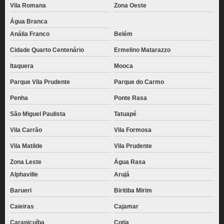
Vila Romana
Zona Oeste
Água Branca
Anália Franco
Belém
Cidade Quarto Centenário
Ermelino Matarazzo
Itaquera
Mooca
Parque Vila Prudente
Parque do Carmo
Penha
Ponte Rasa
São Miguel Paulista
Tatuapé
Vila Carrão
Vila Formosa
Vila Matilde
Vila Prudente
Zona Leste
Água Rasa
Alphaville
Arujá
Barueri
Biritiba Mirim
Caieiras
Cajamar
Carapicuíba
Cotia