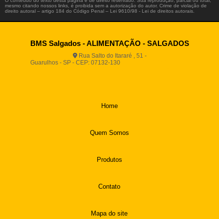
O conteúdo do texto desta página é de direito reservado. Sua reprodução, parcial ou total,
mesmo citando nossos links, é proibida sem a autorização do autor. Crime de violação de
direito autoral – artigo 184 do Código Penal –
Lei 9610/98 - Lei de direitos autorais
.
BMS Salgados - ALIMENTAÇÃO - SALGADOS
Rua Salto do Itararé , 51 -
Guarulhos - SP - CEP: 07132-130
(11) 2812-2725
(11)
94916-9730
vendas@boamassasalgados.com.br
Home
Quem Somos
Produtos
Contato
Mapa do site