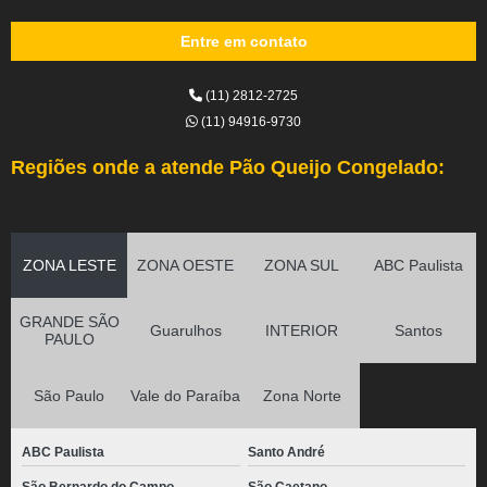
Entre em contato
(11) 2812-2725
(11) 94916-9730
Regiões onde a atende Pão Queijo Congelado:
ZONA LESTE
ZONA OESTE
ZONA SUL
ABC Paulista
GRANDE SÃO
Guarulhos
INTERIOR
Santos
PAULO
São Paulo
Vale do Paraíba
Zona Norte
ABC Paulista
Santo André