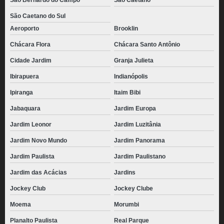
São Bernardo do Campo
São Caetano
São Caetano do Sul
Aeroporto
Brooklin
Chácara Flora
Chácara Santo Antônio
Cidade Jardim
Granja Julieta
Ibirapuera
Indianópolis
Ipiranga
Itaim Bibi
Jabaquara
Jardim Europa
Jardim Leonor
Jardim Luzitânia
Jardim Novo Mundo
Jardim Panorama
Jardim Paulista
Jardim Paulistano
Jardim das Acácias
Jardins
Jockey Club
Jockey Clube
Moema
Morumbi
Planalto Paulista
Real Parque