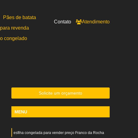
Pães de batata
Contato
Atendimento
para revenda
po congelado
Solicite um orçamento
MENU
esfiha congelada para vender preço Franco da Rocha