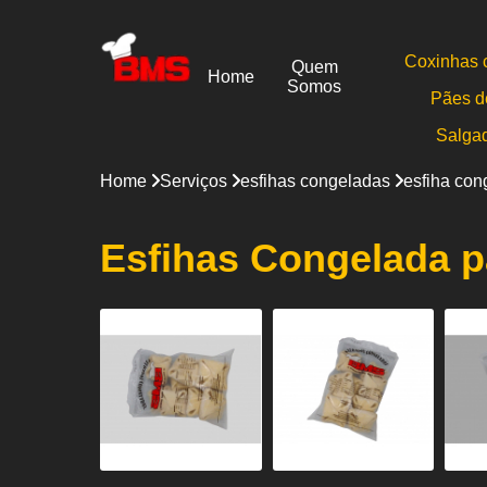
Coxinhas 
Quem
Home
Somos
Pães d
Salga
Home
Serviços
esfihas congeladas
esfiha con
Esfihas Congelada p