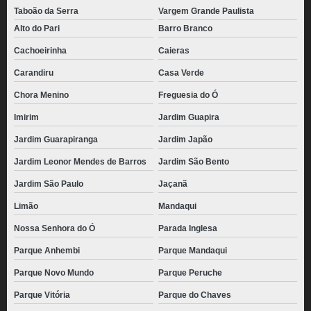
distribuidora de saco de coxinha congelada Arujá
Taboão da Serra
Vargem Grande Paulista
Alto do Pari
Barro Branco
distribuidora de coxinha congelada para vender Parque Mandaqui
Cachoeirinha
Caieras
saco de coxinhas congelada CECAP
Carandiru
Casa Verde
saco de coxinha congelada preço Parque do Chaves
Chora Menino
Freguesia do Ó
comprar mini coxinha congelada Chora Menino
Imirim
Jardim Guapira
distribuidora de coxinha congelada para assar Vila Guilherme
Jardim Guarapiranga
Jardim Japão
coxinha congelada para assar preço São Caetano do Sul
Jardim Leonor Mendes de Barros
Jardim São Bento
pacote de coxinha congelada Campinas
Jardim São Paulo
Jaçanã
coxinhas de frango congelada São Caetano
Limão
Mandaqui
coxinha de frango congelada preço Gopoúva
Nossa Senhora do Ó
Parada Inglesa
coxinha congelada para vender ABC Paulista
Parque Anhembi
Parque Mandaqui
saco de coxinha congelada preço Santa Cruz
Parque Novo Mundo
Parque Peruche
distribuidora de saco de coxinha congelada Jundiaí
Parque Vitória
Parque do Chaves