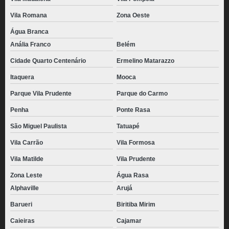
saco de coxinha congelada Região Central
Vila Romana
Zona Oeste
mini coxinha congelada Socorro
Água Branca
Anália Franco
Belém
saco de coxinha congelada Chácara Flora
Cidade Quarto Centenário
Ermelino Matarazzo
distribuidora de coxinhas congeladas para revenda Chora Menino
Itaquera
Mooca
comprar coxinha congelada para assar Sumaré
Parque Vila Prudente
Parque do Carmo
coxinha de frango congelada Vila Tramontano
Penha
Ponte Rasa
pacote de coxinha congelada preço Praça da Arvore
São Miguel Paulista
Tatuapé
distribuidora de coxinha congelada para fritar Barra Funda
Vila Carrão
Vila Formosa
coxinha congelada Juquitiba
Vila Matilde
Vila Prudente
coxinha congeladas para revenda Freguesia do Ó
Zona Leste
Água Rasa
coxinhas congelada para fritar Vila Endres
Alphaville
Arujá
coxinhas congelada atacado Real Parque
Barueri
Biritiba Mirim
comprar coxinha congelada Pompéia
Caieiras
Cajamar