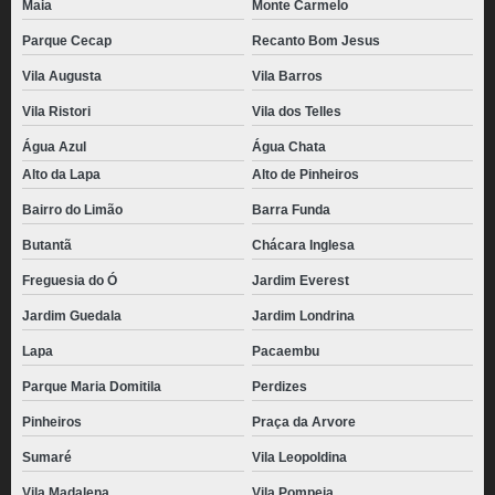
Maia
Monte Carmelo
coxinha congelada para fritar Casa Verde
Parque Cecap
Recanto Bom Jesus
comprar coxinha congelada para fritar ABC Paulista
Vila Augusta
Vila Barros
coxinhas congelada para assar Freguesia do Ó
Vila Ristori
Vila dos Telles
distribuidora de coxinha de frango congelada Vila Maria
Água Azul
Água Chata
Alto da Lapa
Alto de Pinheiros
coxinhas congeladas para revenda preço São Miguel Paulista
Bairro do Limão
Barra Funda
pacote de coxinhas congelada Jockey Club
Butantã
Chácara Inglesa
coxinhas pronta congelada São José dos Campos
Freguesia do Ó
Jardim Everest
distribuidora de mini coxinha congelada Vila Gustavo
Jardim Guedala
Jardim Londrina
coxinhas congelada para vender Limão
Lapa
Pacaembu
coxinhas congelada para fritar Jardim São Bento
Parque Maria Domitila
Perdizes
distribuidora de coxinha congelada Vila Mariana
Pinheiros
Praça da Arvore
comprar coxinha pronta congelada Vale do Paraíba
Sumaré
Vila Leopoldina
saco de coxinhas congelada cidade monções
Vila Madalena
Vila Pompeia