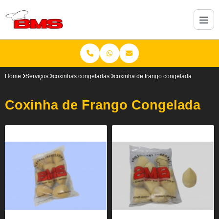
Home
Serviços
coxinhas congeladas
coxinha de frango congelada
Coxinha de Frango Congelada