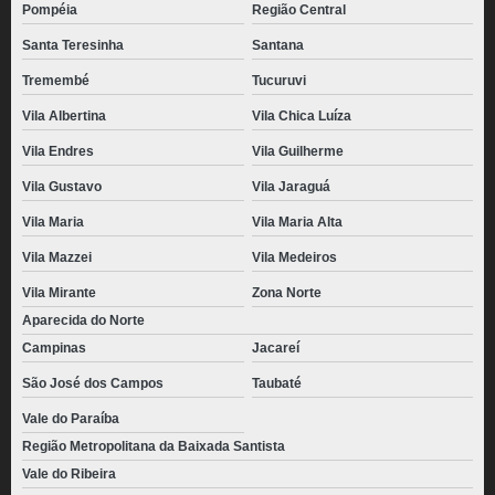
pacote de coxinha congelada preço Aeroporto de Guarulhos
Pompéia
Região Central
comprar coxinhas congeladas para revenda Freguesia do Ó
Santa Teresinha
Santana
coxinha congelada atacado Aeroporto de Guarulhos
Tremembé
Tucuruvi
distribuidora de pacote de coxinha congelada Itaim Bibi
Vila Albertina
Vila Chica Luíza
Vila Endres
Vila Guilherme
comprar coxinha congelada atacado Belém
Vila Gustavo
Vila Jaraguá
coxinhas congeladas para revenda preço Nossa Senhora do Ó
Vila Maria
Vila Maria Alta
comprar mini coxinha congelada Água Branca
Vila Mazzei
Vila Medeiros
Vila Mirante
Zona Norte
Aparecida do Norte
Campinas
Jacareí
São José dos Campos
Taubaté
Vale do Paraíba
Região Metropolitana da Baixada Santista
Vale do Ribeira