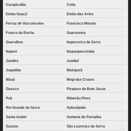
distribuidora de coxinha pronta congelada Vila Romana
Carapicuíba
Cotia
comprar coxinha congelada para fritar Vila Andrade
Embu Guaçú
Embu das Artes
Ferraz de Vasconcelos
Francisco Morato
coxinha pronta congelada preço Itapegica
Franco da Rocha
Guararema
coxinha congelada preço Gopoúva
Guarulhos
Itapecerica da Serra
comprar coxinha congelada Vila Maria
Itapevi
Itaquaquecetuba
coxinhas de frango congelada Embu das Artes
Jandira
Jundiaí
comprar coxinha de frango congelada Moema
Juquitiba
Mairiporã
coxinhas congeladas para revenda Chácara Santo Antônio
Mauá
Mogi das Cruzes
coxinhas congelada Ponte Rasa
Osasco
Pirapora do Bom Jesus
coxinha congelada atacado preço Itaquaquecetuba
Poá
Ribeirão Pires
coxinhas congelada para assar Jardim Panorama
Rio Grande da Serra
Salesópolis
comprar coxinha congelada atacado Franco da Rocha
Santa Isabel
Santana de Parnaíba
coxinha congelada atacado Anália Franco
Suzano
São Lourenço da Serra