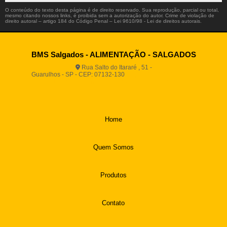
O conteúdo do texto desta página é de direito reservado. Sua reprodução, parcial ou total,
mesmo citando nossos links, é proibida sem a autorização do autor. Crime de violação de
direito autoral – artigo 184 do Código Penal –
Lei 9610/98 - Lei de direitos autorais
.
BMS Salgados - ALIMENTAÇÃO - SALGADOS
Rua Salto do Itararé , 51 -
Guarulhos - SP - CEP: 07132-130
(11) 2812-2725
(11)
94916-9730
vendas@boamassasalgados.com.br
Home
Quem Somos
Produtos
Contato