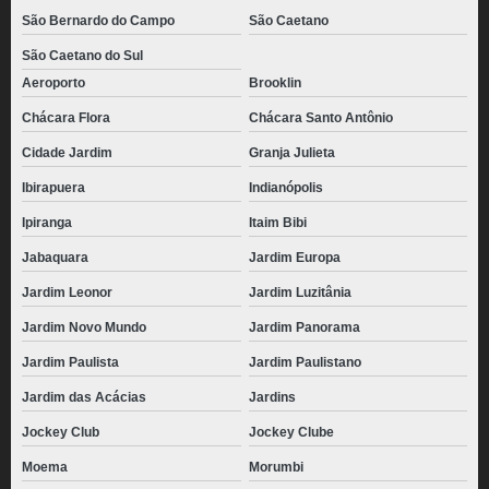
distribuidora de coxinha congelada atacado Santo André
São Bernardo do Campo
São Caetano
coxinha congelada para vender Anália Franco
São Caetano do Sul
coxinha pronta congelada Pirapora do Bom Jesus
Aeroporto
Brooklin
comprar saco de coxinha congelada Jardim Paulistano
Chácara Flora
Chácara Santo Antônio
coxinha congelada preço Ribeirão Pires
Cidade Jardim
Granja Julieta
Ibirapuera
Indianópolis
coxinha congelada para assar São Lourenço da Serra
Ipiranga
Itaim Bibi
comprar pacote de coxinha congelada Itaquaquecetuba
Jabaquara
Jardim Europa
mini coxinhas congelada Chácara Santo Antônio
Jardim Leonor
Jardim Luzitânia
pacote de coxinhas congelada Guararema
Jardim Novo Mundo
Jardim Panorama
coxinhas congelada para vender Mauá
Jardim Paulista
Jardim Paulistano
coxinha congelada Jardim Paulista
Jardim das Acácias
Jardins
coxinhas congelada atacado Jardim Londrina
Jockey Club
Jockey Clube
distribuidora de coxinha congelada Alphaville
Moema
Morumbi
coxinhas congelada Jardim Guapira